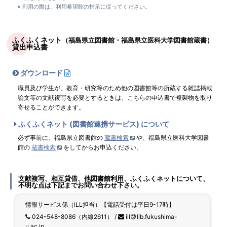
利用の際は、利用希望館の指示に従ってください。
ふくふくネット
（福島県立図書館
・福島県立医科大学図書館蔵書）
貸出申込書
ダウンロード
職員及び学生が、教育・研究等のため他の図書館等の所蔵する雑誌掲載
論文等の文献複写を必要とするときは、こちらの申込書で複製物を取り
寄せることができます。
ふくふくネット (図書館連携サービス) について
必ず事前に、福島県立図書館の
蔵書検索
や、福島県立医科大学図書
館の
蔵書検索
をしてからお申込ください。
文献複写、相互貸借、他図書館利用、ふくふくネットについて、
不明な点は下記までお問い合わせ下さい。
情報サービス係（ILL担当）【電話受付は平日9-17時】
024-548-8086（内線2611） /
ill
lib.fukushima-
u.ac.jp