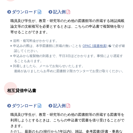
ダウンロード
記入例
職員及び学生が、教育・研究等のため他の図書館等の所蔵する雑誌掲載
論文等の文献複写を必要とするときは、こちらの申込書で複製物を取り
寄せることができます。
送料・複写料金がかかります。
申込みの際は、本学図書館に所蔵の無いことを
OPAC (蔵書検索)
で必ず確
認してください。
申込みから複製物の到着まで、平日3日ほどかかります。事情により遅延す
ることもあります。
到着しましたら、メールでお知らせいたします。
連絡がありましたらお早めに図書館２階カウンターでお受け取りください。
相互貸借申込書
ダウンロード
記入例
職員及び学生が、教育・研究等のため他の図書館等の所蔵する図書等を
利用しようとするときは、こちらの申込書で図書を借り受けることがで
きます。
ただし、最新のもの(発行から1年以内)、雑誌、参考図書(辞書・事典な