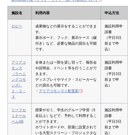
施設名
利用内容
申込方法
ロビー
成果物などの展示をすることができま
施設利用申
す。
請書
展示ボード、フック、展示ケース（鍵
（平日3日
付き）など、必要な物品の貸出も可能
前まで申
です。
込）
アリアコ
全体または一部を貸し切って、報告会
施設利用申
モンズ
や説明会、イベント等を行うことがで
請書
（ラーニ
きます。
（平日3日
ングコモ
ディスプレイやマイク・スピーカーな
前まで申
ンズ）
どの貸出も可能です。
込）
１・２・
・
アリアコモンズ１配置図
３
リーフセ
授業やゼミ、学生のグループ学習（5
施設利用申
ミナール
名以上）などで、予約して利用するこ
請書
ームAB
とができます。
（平日3日
ホワイトボードや、部屋に設置されて
前まで申
いる大型スクリーン・プロジェクタな
込）