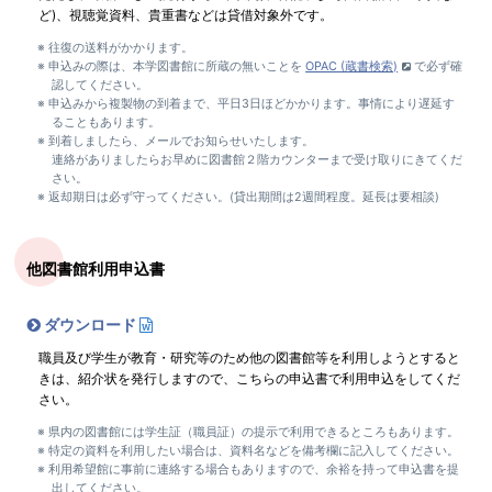
ど)、視聴覚資料、貴重書などは貸借対象外です。
往復の送料がかかります。
申込みの際は、本学図書館に所蔵の無いことを
OPAC (蔵書検索)
で必ず確
認してください。
申込みから複製物の到着まで、平日3日ほどかかります。事情により遅延す
ることもあります。
到着しましたら、メールでお知らせいたします。
連絡がありましたらお早めに図書館２階カウンターまで受け取りにきてくだ
さい。
返却期日は必ず守ってください。(貸出期間は2週間程度。延長は要相談)
他図書館利用申込書
ダウンロード
職員及び学生が教育・研究等のため他の図書館等を利用しようとすると
きは、紹介状を発行しますので、こちらの申込書で利用申込をしてくだ
さい。
県内の図書館には学生証（職員証）の提示で利用できるところもあります。
特定の資料を利用したい場合は、資料名などを備考欄に記入してください。
利用希望館に事前に連絡する場合もありますので、余裕を持って申込書を提
出してください。