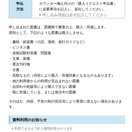
申込
カウンター備え付けの「購入リクエスト申込書」
方法
に必要事項を記入し、提出してください。
申し込み理由は必ず記入してください
申し込まれた図書は、図書館で審査の上、購入・所蔵します。
原則として、下記のような図書は購入しません。
・趣味・娯楽書（小説、漫画、旅行ガイドなど）
・ビジネス書
・資格試験対策書、問題集
・文庫、新書
・逐次刊行物
・古書
・高額なもの（内容により購入・所蔵対象となるものもあります）
・他の利用者からの利用が見込まれない図書
・品切れや絶版等により購入できない図書
・既に所蔵している、または発注中の図書
そのほか、内容、予算の執行状況等により希望に添えない場合がありま
す。
資料利用のお知らせ
利用できるまで約３週間程度かかります。