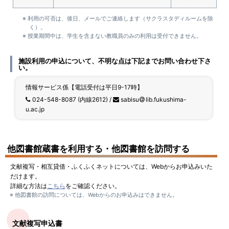
利用の可否は、後日、メールでご連絡します（サクラスタディルームを除
く）。
授業期間中は、学生を含まない教職員のみの利用は受付できません。
施設利用の申込について、不明な点は下記までお問い合わせ下さ
い。
情報サービス係【電話受付は平日9-17時】
024-548-8087 (内線2612) /
sabisu
lib.fukushima-
u.ac.jp
他図書館蔵書を利用する
・他図書館を訪問する
文献複写・相互貸借・ふくふくネットについては、Webからお申込みいた
だけます。
詳細な方法は
こちら
をご確認ください。
他図書館の訪問については、Webからのお申込みはできません。
文献複写申込書