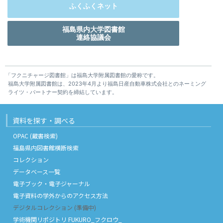
ふくふくネット
福島県内大学図書館
連絡協議会
「フクニチャージ図書館」は福島大学附属図書館の愛称です。
福島大学附属図書館は、2023年4月より福島日産自動車株式会社とのネーミング
ライツ・パートナー契約を締結しています。
資料を探す・調べる
OPAC (蔵書検索)
福島県内図書館横断検索
コレクション
データベース一覧
電子ブック・電子ジャーナル
電子資料の学外からのアクセス方法
デジタルコレクション (準備中)
学術機関リポジトリ FUKURO_フクロウ_