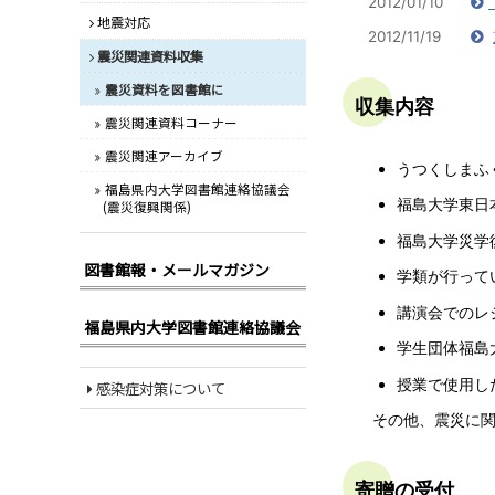
2012/01/10
地震対応
2012/11/19
震災関連資料収集
震災資料を図書館に
収集内容
震災関連資料コーナー
震災関連アーカイブ
うつくしまふ
福島県内大学図書館連絡協議会
福島大学東日
(震災復興関係)
福島大学災学
図書館報・メールマガジン
学類が行って
講演会でのレ
福島県内大学図書館連絡協議会
学生団体福島
授業で使用し
感染症対策について
その他、震災に
寄贈の受付