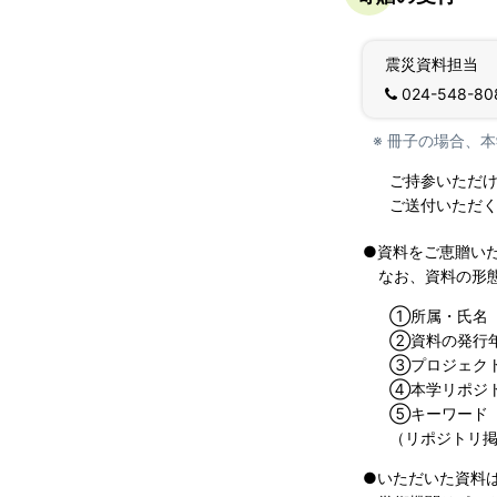
震災資料担当
024-548-80
冊子の場合、本
ご持参いただけ
ご送付いただく
●資料をご恵贈い
なお、資料の形態は
①所属・氏名
②資料の発行年
③プロジェクト
④本学リポジトリ
⑤キーワード
（リポジトリ掲
●いただいた資料