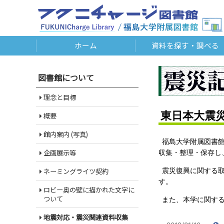
ホーム
資料を探す・調べる
図書館について
理念と目標
東日本大震
概要
館内案内 (写真)
福島大学附属図書館
企画展示等
収集・整理・保存し
震災復興に関する
ネーミングライツ契約
す。
ロビー奥の壁に描かれた文字に
ついて
また、本学に関す
地震対応・震災関連資料収集