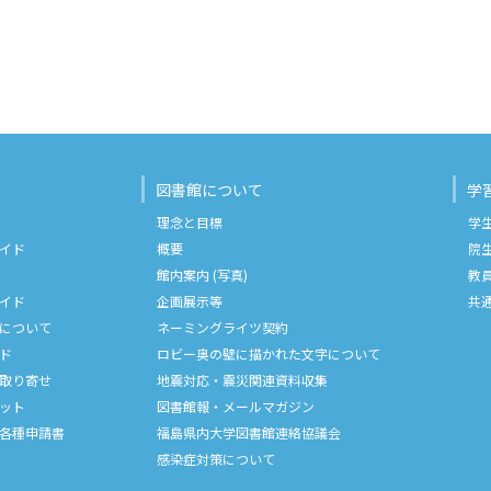
図書館について
学
理念と目標
学
イド
概要
院
館内案内 (写真)
教
イド
企画展示等
共
について
ネーミングライツ契約
ド
ロビー奥の壁に描かれた文字について
取り寄せ
地震対応・震災関連資料収集
ット
図書館報・メールマガジン
各種申請書
福島県内大学図書館連絡協議会
感染症対策について