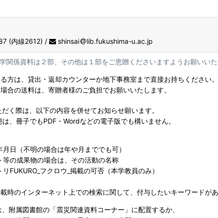
87 (内線2612) /
shinsai
lib.fukushima-u.ac.jp
学関係資料は２部、その他は１部をご恵贈くださいますようお願いいた
る方は、貸出・返却カウンターか地下事務室まで直接お持ちください
場合の送料は、寄贈者様のご負担でお願いいたします。
ただく際は、以下の内容を併せてお知らせ願います。
、冊子でもPDF・Wordなどの電子版でも構いません。
月日（不明の場合は年や月まででも可）
等の成果物の場合は、その活動の名称
FUKURO_フクロウ_掲載の可否（本学教員のみ）
載時のインターネット上での検索に関して、付与したいキーワードがあ
は、附属図書館の「震災関連資料コーナー」に配置するか、