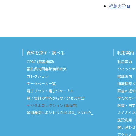
福島大学
資料を探す・調べる
利用案内
OPAC (蔵書検索)
利用案内
福島県内図書館横断検索
クイックガ
コレクション
書庫案内
データベース一覧
情報探索ガ
電子ブック・電子ジャーナル
図書の返却
電子資料の学外からのアクセス方法
学びのガイ
デジタルコレクション (準備中)
図書・論文
学術機関リポジトリ FUKURO_フクロウ_
ふくふくネ
施設利用・
問い合わせ
アクセス