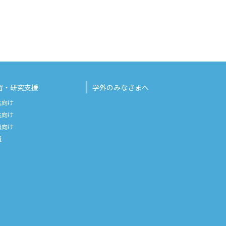
習・研究支援
学外のみなさまへ
生向け
生向け
員向け
通