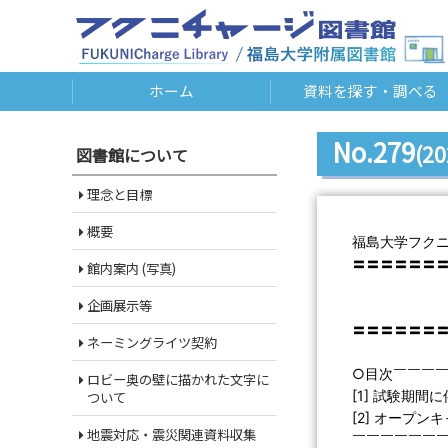
ホーム
資料を探す・調べる
No.279
(20
図書館について
理念と目標
概要
福島大学フク
〓〓〓〓〓〓
館内案内 (写真)
Libra
企画展示等
第２７９
〓〓〓〓〓〓
ネーミングライツ契約
○目次￣￣￣
ロビー奥の壁に描かれた文字に
[1] 試験期
ついて
[2] オープン
地震対応・震災関連資料収集
￣￣￣￣￣￣