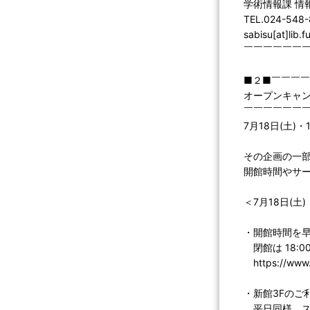
学術情報課 情
TEL.024-548
sabisu[at]lib.
￣￣￣￣￣￣
■２■￣￣￣
オープンキャン
￣￣￣￣￣￣
7月18日(土
その企画の一
開館時間やサ
＜7月18日(土
・開館時間を早
閉館は 18:
https://www.l
・新館3Fのご
平日同様、ス