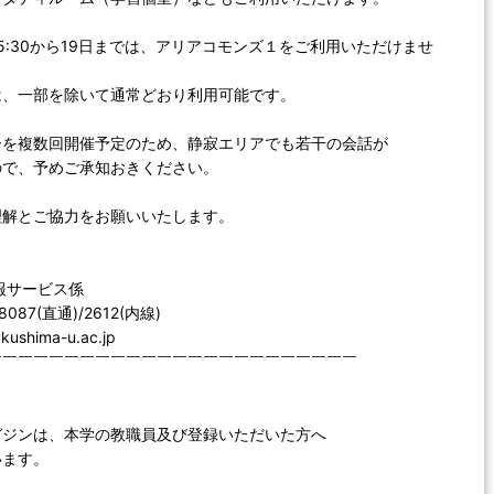
15:30から19日までは、アリアコモンズ１をご利用いただけませ
、一部を除いて通常どおり利用可能です。
ーを複数回開催予定のため、静寂エリアでも若干の会話が
で、予めご承知おきください。
理解とご協力をお願いいたします。
報サービス係
-8087(直通)/2612(内線)
fukushima-u.ac.jp
￣￣￣￣￣￣￣￣￣￣￣￣￣￣￣￣￣￣￣￣￣￣￣￣
ガジンは、本学の教職員及び登録いただいた方へ
ます。