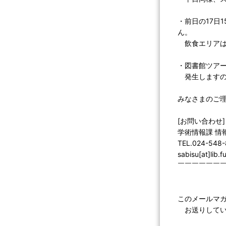
・前日の17日
ん。
飲食エリアは
・図書館ツア
発生しますの
みなさまのご
[お問い合わせ]
学術情報課 情
TEL.024-548
sabisu[at]lib.
￣￣￣￣￣￣
このメールマ
お送りしてい