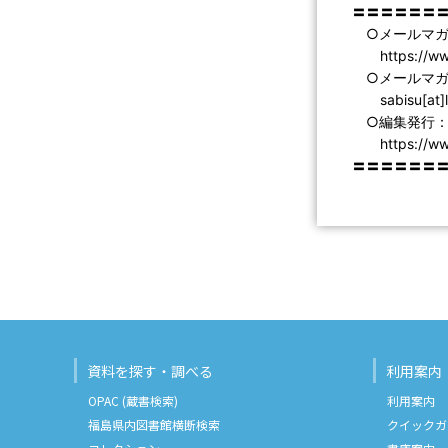
〓〓〓〓〓〓
○メールマガ
https://www.l
○メールマガ
sabisu[at]li
○編集発行：
https://www.
〓〓〓〓〓〓
資料を探す・調べる
利用案内
OPAC (蔵書検索)
利用案内
福島県内図書館横断検索
クイックガ