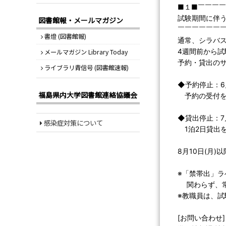
■１■￣￣￣
試験期間に伴
図書館報・メールマガジン
￣￣￣￣￣￣
書燈 (図書館報)
通常、シラバス
4週間前から
メールマガジン Library Today
予約・貸出の
ライブラリ青信号 (図書館速報)
◆予約停止：6月
福島県内大学図書館連絡協議会
予約の受付を
◆貸出停止：7月
感染症対策について
1泊2日貸出
8月10日(月
※「禁帯出」
関わらず、常
※教職員は、
[お問い合わせ]