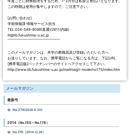
年度ごとに財務処理をするため、1-3月分は私金立替払いとなります。
この時期は使用が集中しますので、ご注意下さい。
[お問い合わせ]
学術情報課 情報サービス担当
TEL.024-548-8086(直通)/2611(内線)
ill@lib.fukushima-u.ac.jp
‾‾‾‾‾‾‾‾‾‾‾‾‾‾‾‾‾‾‾‾‾‾‾‾‾‾‾‾‾
このメールマガジンは、本学の教職員及び登録いただいた方へ
お送りしています。なお、携帯電話からご覧になる方は、下記URL
[携帯電話版]バックナンバーのサイトへアクセスして下さい。
http://www.lib.fukushima-u.ac.jp/mailmag/i-mode/no175/index.htm
メールマガジン
最新号
No.279
(2026.6.30)
2014
（No.160～No.176）
No.176
（2014.12.26）