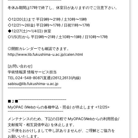
‾‾‾‾‾‾‾‾‾‾‾‾‾‾‾‾‾‾‾‾‾‾‾‾‾‾‾‾‾
冬休み期間は17時で終了し、休室日がありますのでご注意下さい。
◇12/20(土)まで 平日9時〜21時 / 土10時〜19時
◇12/21〜26(金) 平日9時〜17時 / 日祝11時〜17時
◆12/27(土)〜1/4(日) 休室
○1/5(月)から 平日9時〜21時 / 土10時〜19時 / 日10時〜17時
◎開館カレンダーでも確認できます。
http://www.lib.fukushima-u.ac.jp/calen.html
[お問い合わせ]
学術情報課 情報サービス担当
TEL.024-548-8087(直通)/2612,2613(内線)
sabisu@lib.fukushima-u.ac.jp
‾‾‾‾‾‾‾‾‾‾‾‾‾‾‾‾‾‾‾‾‾‾‾‾‾‾‾‾‾
■２■‾‾‾‾‾‾‾‾‾‾‾‾‾‾‾‾‾‾‾‾‾‾‾‾‾‾
MyOPAC (Webからの各種申込・照会) が停止します <12/25>
‾‾‾‾‾‾‾‾‾‾‾‾‾‾‾‾‾‾‾‾‾‾‾‾‾‾‾‾‾‾
メンテナンスのため、下記の日程で MyOPAC(Webからの利用照会/
文献複写・相互貸借申込) を休止します。
ご不便をおかけしまして申し訳ありませんが、ご理解とご協力を
お願いいたします。