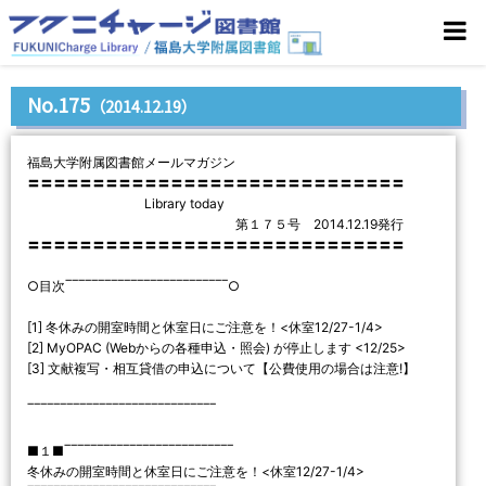
No.175
（2014.12.19）
福島大学附属図書館メールマガジン
〓〓〓〓〓〓〓〓〓〓〓〓〓〓〓〓〓〓〓〓〓〓〓〓〓〓〓〓〓
Library today
第１７５号 2014.12.19発行
〓〓〓〓〓〓〓〓〓〓〓〓〓〓〓〓〓〓〓〓〓〓〓〓〓〓〓〓〓
○目次‾‾‾‾‾‾‾‾‾‾‾‾‾‾‾‾‾‾‾‾‾‾‾‾‾○
[1] 冬休みの開室時間と休室日にご注意を！<休室12/27-1/4>
[2] MyOPAC (Webからの各種申込・照会) が停止します <12/25>
[3] 文献複写・相互貸借の申込について【公費使用の場合は注意!】
‾‾‾‾‾‾‾‾‾‾‾‾‾‾‾‾‾‾‾‾‾‾‾‾‾‾‾‾‾
■１■‾‾‾‾‾‾‾‾‾‾‾‾‾‾‾‾‾‾‾‾‾‾‾‾‾‾
冬休みの開室時間と休室日にご注意を！<休室12/27-1/4>