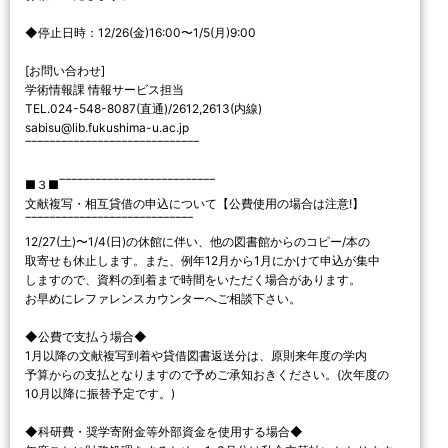
◆停止日時：12/26(金)16:00〜1/5(月)9:00
[お問い合わせ]
学術情報課 情報サービス担当
TEL.024-548-8087(直通)/2612,2613(内線)
sabisu@lib.fukushima-u.ac.jp
‾‾‾‾‾‾‾‾‾‾‾‾‾‾‾‾‾‾‾‾‾‾‾‾‾‾‾‾‾
■３■‾‾‾‾‾‾‾‾‾‾‾‾‾‾‾‾‾‾‾‾‾‾‾‾‾‾
文献複写・相互貸借の申込について【公費使用の場合は注意!】
‾‾‾‾‾‾‾‾‾‾‾‾‾‾‾‾‾‾‾‾‾‾‾‾‾‾‾‾
12/27(土)〜1/4(日)の休館に伴い、他の図書館からのコピー/本の
取寄せも休止します。また、例年12月から1月にかけて申込が集中
しますので、資料の到着まで時間をいただく場合があります。
お早めにレファレンスカウンターへご相談下さい。
◆公費で支払う場合◆
1月以降の文献複写到着や貸借図書返送分は、原則来年度の学内
予算からの支払となりますので予めご承知おきください。(次年度の
10月以降に振替予定です。)
◆科研費・奨学寄附金等外部資金を使用する場合◆