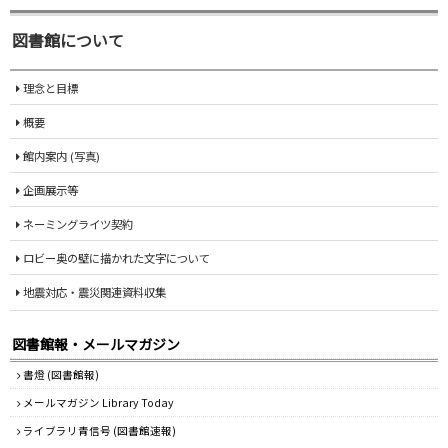
図書館について
理念と目標
概要
館内案内 (写真)
企画展示等
ネーミングライツ契約
ロビー奥の壁に描かれた文字について
地震対応・震災関連資料収集
図書館報・メールマガジン
書燈 (図書館報)
メールマガジン Library Today
ライブラリ青信号 (図書館速報)