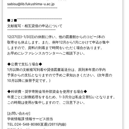
sabisu@lib.fukushima-u.ac.jp
‾‾‾‾‾‾‾‾‾‾‾‾‾‾‾‾‾‾‾‾‾‾‾‾‾‾‾‾‾
■２■‾‾‾‾‾‾‾‾‾‾‾‾‾‾‾‾‾‾‾‾‾‾‾‾‾‾
文献複写・相互貸借の申込について
‾‾‾‾‾‾‾‾‾‾‾‾‾‾‾‾‾‾‾‾‾‾‾‾‾‾‾‾
12/27(日)-1/3(日)の休館に伴い、他の図書館からのコピー/本の
取寄せも休止します。また、例年12月から1月にかけて申込が集中
しますので、資料の到着まで時間をいただく場合があります。
お早めにレファレンスカウンターへご相談下さい。
◆公費で支払う場合◆
1月以降の文献複写到着や貸借図書返送分は、原則来年度の学内
予算からの支払となりますので予めご承知おきください。(次年度の
10月以降に振替予定です。)
◆科研費・奨学寄附金等外部資金を使用する場合◆
年度ごとに財務処理をするため、1-3月分は私金立替払いとなります。
この時期は使用が集中しますので、ご注意下さい。
[お問い合わせ]
学術情報課 情報サービス担当
TEL.024-548-8086(直通)/2611(内線)