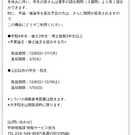
冬休みに伴い、学生の皆さんは通常の貸出期間（３週間）より長く貸出
ができます。
特に、卒論・修論等を提出予定の方は、さらに期間が延長されますの
で、
この機会にどうぞご利用ください。
●学類4年生・修士2年生・博士後期3年生以上
<卒業論文・修士論文を提出する方>
取扱期間：12/6(日)-1/11(月)
返却期限：2/2(火)
●上記以外の学生・院生
取扱期間：12/6(日)-12/19(土)
返却期限：1/10(日)
※シラバス掲載参考図書は除きます。
※大学院生は開架資料に限ります。
[お問い合わせ]
学術情報課 情報サービス担当
TEL.024-548-8087(直通)/2612(内線)