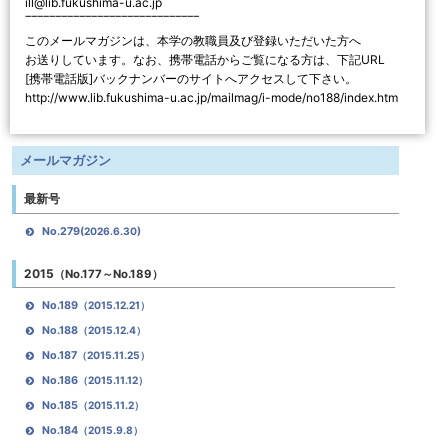
ill@lib.fukushima-u.ac.jp
‾‾‾‾‾‾‾‾‾‾‾‾‾‾‾‾‾‾‾‾‾‾‾‾‾‾‾‾‾
このメールマガジンは、本学の教職員及び登録いただいた方へ
お送りしています。なお、携帯電話からご覧になる方は、下記URL
[携帯電話版]バックナンバーのサイトへアクセスして下さい。
http://www.lib.fukushima-u.ac.jp/mailmag/i-mode/no188/index.htm
メールマガジン
最新号
No.279
(2026.6.30)
2015
（No.177～No.189）
No.189
（2015.12.21）
No.188
（2015.12.4）
No.187
（2015.11.25）
No.186
（2015.11.12）
No.185
（2015.11.2）
No.184
（2015.9.8）