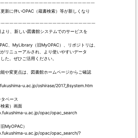
￣￣￣￣￣￣￣￣￣￣￣￣￣￣￣￣￣￣￣￣￣￣￣
更新に伴いOPAC（蔵書検索）等が新しくなり
￣￣￣￣￣￣￣￣￣￣￣￣￣￣￣￣￣￣￣￣￣￣￣
28日より、新しい図書館システムでのサービスを
。
AC、MyLibrary（旧MyOPAC）、リポジトリは、
能がリニューアルされ、より使いやすいデータ
ました。ぜひご活用ください。
機能や変更点は、図書館ホームページからご確認
。
.fukushima-u.ac.jp/oshirase/2017_8system.htm
ータベース
書検索）画面
ib.fukushima-u.ac.jp/opac/opac_search
y（旧MyOPAC）
ib.fukushima-u.ac.jp/opac/opac_search/?