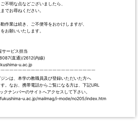
、ご不明な点などございましたら、
員までお尋ねください。
移動作業は続き、ご不便等をおかけしますが、
力をお願いいたします。
報サービス担当
-8087(直通)/2612(内線)
fukushima-u.ac.jp
￣￣￣￣￣￣￣￣￣￣￣￣￣￣￣￣￣￣￣￣￣￣￣
ガジンは、本学の教職員及び登録いただいた方へ
す。なお、携帯電話からご覧になる方は、下記URL
バックナンバーのサイトへアクセスして下さい。
b.fukushima-u.ac.jp/mailmag/i-mode/no205/index.htm