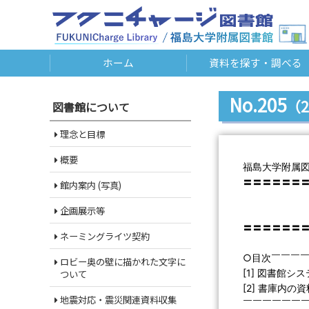
ホーム
資料を探す・調べる
No.205
（2
図書館について
理念と目標
概要
福島大学附属
〓〓〓〓〓〓
館内案内 (写真)
Libra
企画展示等
第２０５
〓〓〓〓〓〓
ネーミングライツ契約
○目次￣￣￣
ロビー奥の壁に描かれた文字に
[1] 図書館
ついて
[2] 書庫内
地震対応・震災関連資料収集
￣￣￣￣￣￣