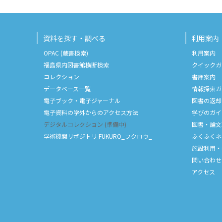
資料を探す・調べる
利用案内
OPAC (蔵書検索)
利用案内
福島県内図書館横断検索
クイックガ
コレクション
書庫案内
データベース一覧
情報探索ガ
電子ブック・電子ジャーナル
図書の返却
電子資料の学外からのアクセス方法
学びのガイ
デジタルコレクション (準備中)
図書・論文
学術機関リポジトリ FUKURO_フクロウ_
ふくふくネ
施設利用・
問い合わせ
アクセス