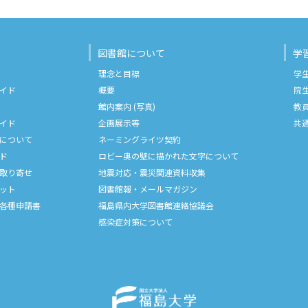
図書館について
学
理念と目標
学
イド
概要
院
館内案内 (写真)
教
イド
企画展示等
共
について
ネーミングライツ契約
ド
ロビー奥の壁に描かれた文字について
取り寄せ
地震対応・震災関連資料収集
ット
図書館報・メールマガジン
各種申請書
福島県内大学図書館連絡協議会
感染症対策について