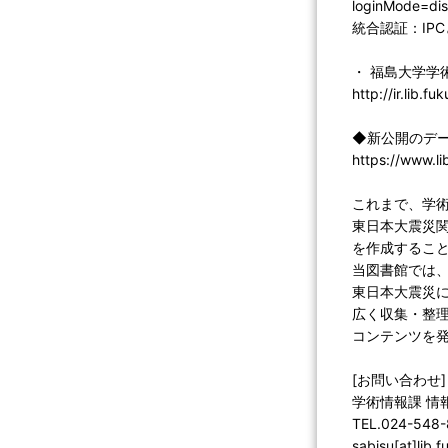
loginMod
統合認証：IP
・ 福島大学学
http://ir.lib.f
◆新公開のデー
https://www.li
これまで、学
東日本大震災
を作成するこ
当図書館では
東日本大震災に
広く収集・整
コンテンツを
[お問い合わせ]
学術情報課 情
TEL.024-548
sabisu[at]lib.