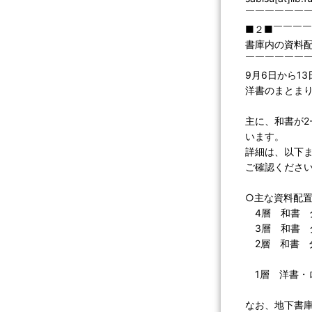
￣￣￣￣￣￣
■２■￣￣￣
書庫内の資料
￣￣￣￣￣￣
9月6日から1
洋書のまとま
主に、和書が2
います。
詳細は、以下
ご確認くださ
○主な資料配
4層 和書 分
3層 和書 分
2層 和書 分類
＜社会科学
1層 洋書・
なお、地下書