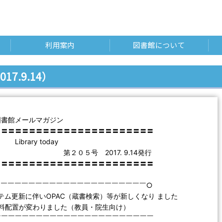
利用案内
図書館について
017.9.14）
図書館メールマガジン
〓〓〓〓〓〓〓〓〓〓〓〓〓〓〓〓〓〓〓〓〓〓〓
ry today
号 2017. 9.14発行
〓〓〓〓〓〓〓〓〓〓〓〓〓〓〓〓〓〓〓〓〓〓〓
￣￣￣￣￣￣￣￣￣￣￣￣￣￣￣￣￣￣￣￣￣￣○
システム更新に伴いOPAC（蔵書検索）等が新しくなり ました
の資料配置が変わりました（教員・院生向け）
￣￣￣￣￣￣￣￣￣￣￣￣￣￣￣￣￣￣￣￣￣￣￣