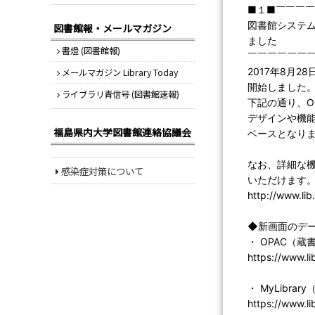
■１■￣￣￣
図書館システム
図書館報・メールマガジン
ました
書燈 (図書館報)
￣￣￣￣￣￣
2017年8月
メールマガジン Library Today
開始しました
ライブラリ青信号 (図書館速報)
下記の通り、OP
デザインや機
福島県内大学図書館連絡協議会
ベースとなり
なお、詳細な
感染症対策について
いただけます
http://www.lib
◆新画面のデ
・ OPAC（蔵
https://www.l
・ MyLibrar
https://www.l