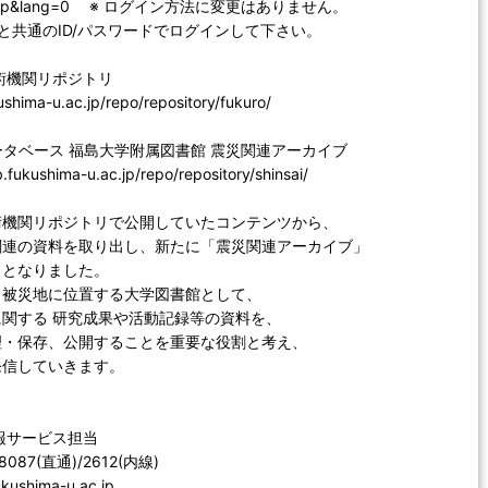
e=disp&lang=0 ※ ログイン方法に変更はありません。
Cと共通のID/パスワードでログインして下さい。
術機関リポジトリ
ukushima-u.ac.jp/repo/repository/fukuro/
タベース 福島大学附属図書館 震災関連アーカイブ
b.fukushima-u.ac.jp/repo/repository/shinsai/
術機関リポジトリで公開していたコンテンツから、
関連の資料を取り出し、新たに「震災関連アーカイブ」
ととなりました。
、被災地に位置する大学図書館として、
関する 研究成果や活動記録等の資料を、
理・保存、公開することを重要な役割と考え、
発信していきます。
報サービス担当
-8087(直通)/2612(内線)
fukushima-u.ac.jp