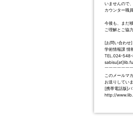
いませんので
カウンター職
今後も、まだ
ご理解とご協
[お問い合わせ]
学術情報課 情
TEL.024-548
sabisu[at]lib.
￣￣￣￣￣￣
このメールマ
お送りしていま
[携帯電話版]
http://www.li