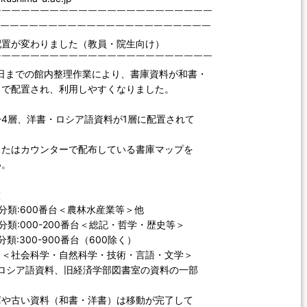
￣￣￣￣￣￣￣￣￣￣￣￣￣￣￣￣￣￣￣￣￣￣￣
￣￣￣￣￣￣￣￣￣￣￣￣￣￣￣￣￣￣￣￣￣￣￣
配置が変わりました（教員・院生向け）
￣￣￣￣￣￣￣￣￣￣￣￣￣￣￣￣￣￣￣￣￣￣￣
3日までの館内整理作業により、書庫資料が和書・
りで配置され、利用しやすくなりました。
-4層、洋書・ロシア語資料が1層に配置されて
またはカウンターで配布している書庫マップを
い。
置
類:600番台＜農林水産業等＞他
類:000-200番台＜総記・哲学・歴史等＞
:300-900番台（600除く）
・自然科学・技術・言語・文学＞
ロシア語資料、旧経済学部図書室の資料の一部
庫や古い資料（和書・洋書）は移動が完了して