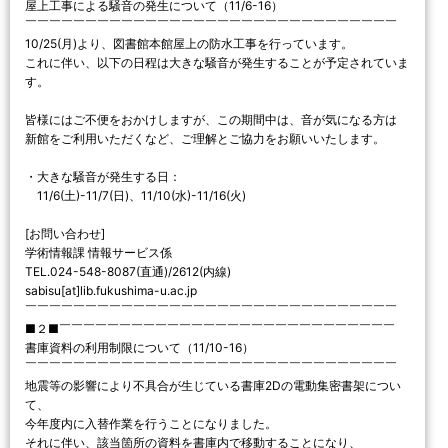
屋上工事による騒音の発生について（11/6-16）
￣￣￣￣￣￣￣￣￣￣￣￣￣￣￣￣￣￣￣￣￣￣￣￣￣￣￣￣￣￣￣
10/25(月)より、図書館本館屋上の防水工事を行っています。
これに伴い、以下の日程は大きな騒音が発生することが予定されていま
す。
皆様にはご不便をおかけしますが、この期間中は、音が気になる方は
新館をご利用いただくなど、ご理解とご協力をお願いいたします。
・大きな騒音が発生する日：
11/6(土)-11/7(日)、11/10(水)-11/16(火)
[お問い合わせ]
学術情報課 情報サービス係
TEL.024-548-8087(直通)/2612(内線)
sabisu[at]lib.fukushima-u.ac.jp
￣￣￣￣￣￣￣￣￣￣￣￣￣￣￣￣￣￣￣￣￣￣￣￣￣￣￣￣￣￣￣
■２■￣￣￣￣￣￣￣￣￣￣￣￣￣￣￣￣￣￣￣￣￣￣￣￣￣￣￣￣
書庫資料の利用制限について（11/10-16）
￣￣￣￣￣￣￣￣￣￣￣￣￣￣￣￣￣￣￣￣￣￣￣￣￣￣￣￣￣￣￣
地震等の影響により不具合が生じている書庫2Dの電動集密書架につい
て、
今年度内に入替作業を行うことになりました。
それに伴い、該当箇所の資料を書庫内で移動することになり、