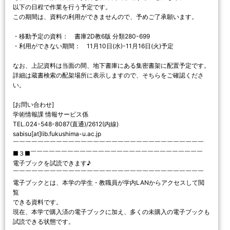
以下の日程で作業を行う予定です。
この期間は、資料の利用ができませんので、予めご了承願います。
・移動予定の資料： 書庫2D教6版 分類280-699
・利用ができない期間： 11月10日(水)-11月16日(火)予定
なお、上記資料は当面の間、地下書庫にある集密書架に配置予定です。
詳細は蔵書検索の配架場所に表示しますので、そちらをご確認くださ
い。
[お問い合わせ]
学術情報課 情報サービス係
TEL.024-548-8087(直通)/2612(内線)
sabisu[at]lib.fukushima-u.ac.jp
￣￣￣￣￣￣￣￣￣￣￣￣￣￣￣￣￣￣￣￣￣￣￣￣￣￣￣￣￣￣￣
■３■￣￣￣￣￣￣￣￣￣￣￣￣￣￣￣￣￣￣￣￣￣￣￣￣￣￣￣￣
電子ブックを試読できます♪
￣￣￣￣￣￣￣￣￣￣￣￣￣￣￣￣￣￣￣￣￣￣￣￣￣￣￣￣￣￣￣
電子ブックとは、本学の学生・教職員が学内LANからアクセスして閲
覧
できる資料です。
現在、本学で購入済の電子ブックに加え、多くの未購入の電子ブックも
試読できる状態です。