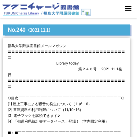
No.240
（2021.11.1）
福島大学附属図書館メールマガジン
〓〓〓〓〓〓〓〓〓〓〓〓〓〓〓〓〓〓〓〓〓〓〓〓〓〓〓〓〓〓〓〓
〓
Library today
第２４０号 2021. 11. 1発
行
〓〓〓〓〓〓〓〓〓〓〓〓〓〓〓〓〓〓〓〓〓〓〓〓〓〓〓〓〓〓〓〓
〓
○目次￣￣￣￣￣￣￣￣￣￣￣￣￣￣￣￣￣￣￣￣￣￣￣￣￣￣￣￣○
[1] 屋上工事による騒音の発生について（11/6-16）
[2] 書庫資料の利用制限について（11/10-16）
[3] 電子ブックを試読できます♪
[4] 「都道府県統計書データベース」登場！（学内限定利用）
￣￣￣￣￣￣￣￣￣￣￣￣￣￣￣￣￣￣￣￣￣￣￣￣￣￣￣￣￣￣￣
■１■￣￣￣￣￣￣￣￣￣￣￣￣￣￣￣￣￣￣￣￣￣￣￣￣￣￣￣￣