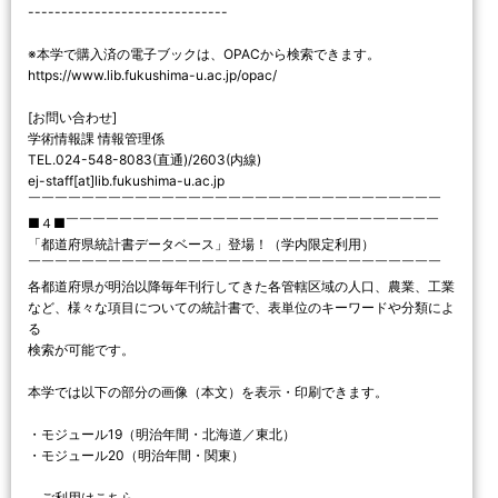
------------------------------
※本学で購入済の電子ブックは、OPACから検索できます。
https://www.lib.fukushima-u.ac.jp/opac/
[お問い合わせ]
学術情報課 情報管理係
TEL.024-548-8083(直通)/2603(内線)
ej-staff[at]lib.fukushima-u.ac.jp
￣￣￣￣￣￣￣￣￣￣￣￣￣￣￣￣￣￣￣￣￣￣￣￣￣￣￣￣￣￣￣
■４■￣￣￣￣￣￣￣￣￣￣￣￣￣￣￣￣￣￣￣￣￣￣￣￣￣￣￣￣
「都道府県統計書データベース」登場！（学内限定利用）
￣￣￣￣￣￣￣￣￣￣￣￣￣￣￣￣￣￣￣￣￣￣￣￣￣￣￣￣￣￣￣
各都道府県が明治以降毎年刊行してきた各管轄区域の人口、農業、工業
など、様々な項目についての統計書で、表単位のキーワードや分類によ
る
検索が可能です。
本学では以下の部分の画像（本文）を表示・印刷できます。
・モジュール19（明治年間・北海道／東北）
・モジュール20（明治年間・関東）
ご利用はこちら