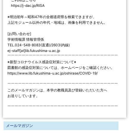
https://j-dac.jp/RISA
※明治初年～昭和47年の全都道府県を検索できますが、
上記モジュール以外の年代・地域は、画像を利用できません。
[お問い合わせ]
学術情報課 情報管理係
TEL.024-548-8083(直通)/2603(内線)
ej-staff[at]lib.fukushima-u.ac.jp
￣￣￣￣￣￣￣￣￣￣￣￣￣￣￣￣￣￣￣￣￣￣￣￣￣￣￣￣￣￣￣
※新型コロナウイルス感染症対策について※
図書館の感染症対策については、ホームページをご確認ください。
https://www.lib.fukushima-u.ac.jp/oshirase/COVID-19/
￣￣￣￣￣￣￣￣￣￣￣￣￣￣￣￣￣￣￣￣￣￣￣￣￣￣￣￣￣￣￣
このメールマガジンは、本学の教職員及び登録いただいた方へ
お送りしています。
￣￣￣￣￣￣￣￣￣￣￣￣￣￣￣￣￣￣￣￣￣￣￣￣￣￣￣￣￣￣￣
メールマガジン