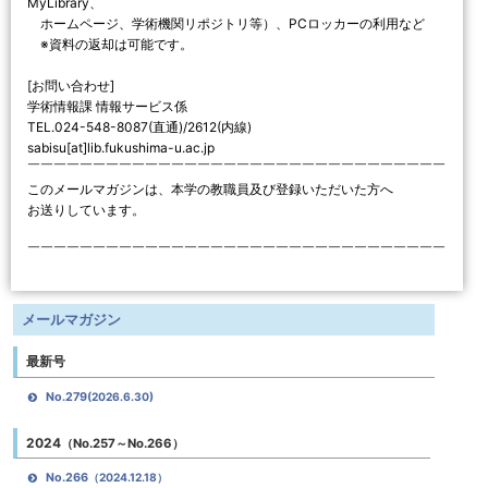
MyLibrary、
ホームページ、学術機関リポジトリ等）、PCロッカーの利用など
※資料の返却は可能です。
[お問い合わせ]
学術情報課 情報サービス係
TEL.024-548-8087(直通)/2612(内線)
sabisu[at]lib.fukushima-u.ac.jp
￣￣￣￣￣￣￣￣￣￣￣￣￣￣￣￣￣￣￣￣￣￣￣￣￣￣￣￣￣￣￣￣
このメールマガジンは、本学の教職員及び登録いただいた方へ
お送りしています。
￣￣￣￣￣￣￣￣￣￣￣￣￣￣￣￣￣￣￣￣￣￣￣￣￣￣￣￣￣￣￣￣
メールマガジン
最新号
No.279
(2026.6.30)
2024
（No.257～No.266）
No.266
（2024.12.18）