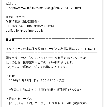
ださい。
https://www.lib.fukushima-u.ac.jp/info_20241120.html
[お問い合わせ]
学術情報課（附属図書館）
TEL.024-548-8082(直通)/2602(内線)
agri[at]lib.fukushima-u.ac.jp
￣￣￣￣￣￣￣￣￣￣￣￣￣￣￣￣￣￣￣￣￣￣￣￣￣￣￣￣￣￣￣￣
■２■￣￣￣￣￣￣￣￣￣￣￣￣￣￣￣￣￣￣￣￣￣￣￣￣￣￣￣￣
￣
ネットワーク停止に伴う図書館サービスの利用制限について（11/24）
￣￣￣￣￣￣￣￣￣￣￣￣￣￣￣￣￣￣￣￣￣￣￣￣￣￣￣￣￣￣￣￣
緊急点検に伴い、学内のネットワークが利用できなくなるため、
以下のとおり図書館サービスの一部が制限されます。
みなさまのご理解とご協力をお願いいたします。
・日時
2024年11月24日（日） 8:00-12:00（予定）
※作業の進捗によって、時間が前後する可能性があります。
・停止するサービス
貸出、延長、予約、ウェブサービス全般（OPAC（蔵書検索）、