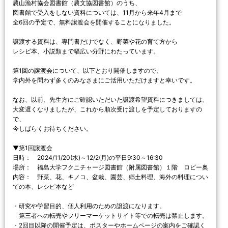
農山漁村協会図書館（農文協図書館）のうち、
図書館で受入をしない資料については、11月から来年4月まで
全6回の予定で、無料譲渡会を開催することになりました。
譲渡する資料は、専門書だけでなく、野菜や花の育て方から
レシピ本、小説類まで幅広い分野にわたっています。
第1回の譲渡会について、以下とおり開催しますので、
学内外を問わず多くのみなさまにご活用いただけますと幸いです。
なお、以前、先生方にご確認いただいた譲渡希望資料につきましては、
大変遅くなりましたが、これから順次受け渡しを予定しておりますの
で、
今しばらくお待ちください。
▼第1回譲渡会
日時： 2024/11/20(水)～12/2(月)の平日9:30～16:30
場所： 福島大学フクニチャージ図書館（附属図書館）１階 ロビー奥
内容： 野菜、花、キノコ、盆栽、園芸、郷土料理、海外の料理につい
ての本、レシピ本など
・研究や学習目的、個人利用のための譲渡になります。
第三者への転売やフリーマーケットサイト等での転売は禁止します。
・2回目以降の開催予定は、ポスターやホームページの案内をご確認く