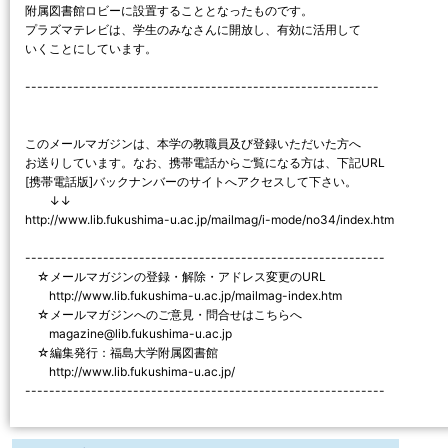
附属図書館ロビーに設置することとなったものです。
プラズマテレビは、学生のみなさんに開放し、有効に活用して
いくことにしています。
-----------------------------------------------------------
このメールマガジンは、本学の教職員及び登録いただいた方へ
お送りしています。なお、携帯電話からご覧になる方は、下記URL
[携帯電話版]バックナンバーのサイトへアクセスして下さい。
↓↓
http://www.lib.fukushima-u.ac.jp/mailmag/i-mode/no34/index.htm
------------------------------------------------------------
☆メールマガジンの登録・解除・アドレス変更のURL
http://www.lib.fukushima-u.ac.jp/mailmag-index.htm
☆メールマガジンへのご意見・問合せはこちらへ
magazine@lib.fukushima-u.ac.jp
☆編集発行：福島大学附属図書館
http://www.lib.fukushima-u.ac.jp/
------------------------------------------------------------