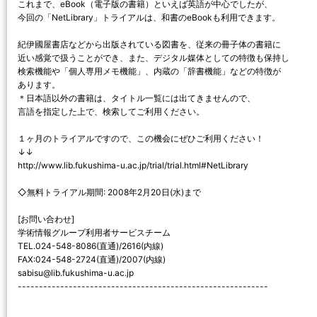
これまで、eBook（電子版の書籍）といえば英語が中心でしたが、
今回の「NetLibrary」トライアルは、和書のeBookも利用できます。
紀伊國屋書店などから出版されている図書を、従来の冊子体の書籍に
近い感覚で扱うことができ、また、デジタル媒体としての特徴も保持し
検索機能や「個人専用メモ機能」、内蔵の「辞書機能」などの特徴が
あります。
＊日本語以外の書籍は、タイトル一覧には出てきませんので、
言語を指定した上で、検索してご利用ください。
１ヶ月のトライアルですので、この機会にぜひご利用ください！
↓↓
http://www.lib.fukushima-u.ac.jp/trial/trial.html#NetLibrary
◇無料トライアル期間: 2008年2月20日(水)まで
[お問い合わせ]
学術情報グループ利用者サービスチーム
TEL.024-548-8086(直通)/2616(内線)
FAX:024-548-2724(直通)/2007(内線)
sabisu@lib.fukushima-u.ac.jp
-----------------------------------------------------------