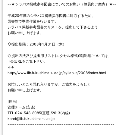
--★シラバス掲載参考図書についてのお願い（教員向け案内）★--
平成20年度のシラバス掲載参考図書に対応するため、
図書館で準備作業を行います。
シラバス掲載参考図書のリストを、提出して下さるよう
お願い申し上げます。
◇提出期限：2008年1月31日（木）
◇提出方法及び提出用リスト(エクセル様式)等詳細については、
下記URLをご覧下さい。
↓↓
http://www.lib.fukushima-u.ac.jp/syllabus/2008/index.html
お忙しいところ恐れ入りますが、ご協力をよろしく
お願い申し上げます。
[担当]
管理チーム(安斎)
TEL.024-548-8085(直通)/2613(内線)
kanri@lib.fukushima-u.ac.jp
-----------------------------------------------------------