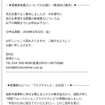
--★図書新規購入についてのお願い（教員向け案内）★---------
先日文書でもご案内しましたが、今年度中に
支払を希望する図書の新規購入については、
以下の期限までにお申込み下さい。
◇申込期限：2008年2月22日（金）
お忙しいところ恐れ入りますが、ご協力をよろしく
お願い申し上げます。
[担当]
管理チーム
TEL.024-548-8085(直通)/2613〜2617(内線)
kanri@lib.fukushima-u.ac.jp
-----------------------------------------------------------
-★図書館ロビーに「プラズマテレビ」が出現！！★------------
福島市蓬莱町に本社を構えるムネカタ株式会社から、福島大学に
”58型フルハイビジョンプラズマテレビ”の寄贈がありました。
「学生のために役立てていただきたい」とのご意向を受け、