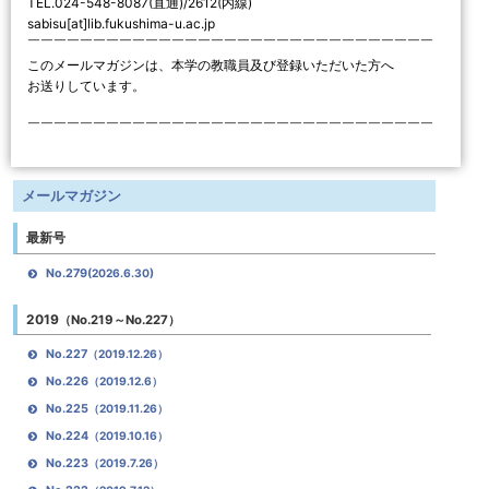
TEL.024-548-8087(直通)/2612(内線)
sabisu[at]lib.fukushima-u.ac.jp
￣￣￣￣￣￣￣￣￣￣￣￣￣￣￣￣￣￣￣￣￣￣￣￣￣￣￣￣￣￣￣
このメールマガジンは、本学の教職員及び登録いただいた方へ
お送りしています。
￣￣￣￣￣￣￣￣￣￣￣￣￣￣￣￣￣￣￣￣￣￣￣￣￣￣￣￣￣￣￣
メールマガジン
最新号
No.279
(2026.6.30)
2019
（No.219～No.227）
No.227
（2019.12.26）
No.226
（2019.12.6）
No.225
（2019.11.26）
No.224
（2019.10.16）
No.223
（2019.7.26）