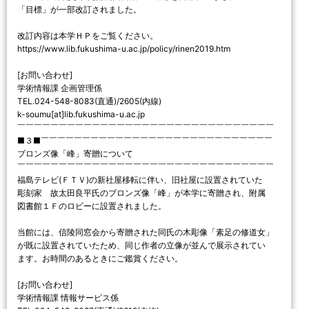
「目標」が一部改訂されました。
改訂内容は本学ＨＰをご覧ください。
https://www.lib.fukushima-u.ac.jp/policy/rinen2019.htm
[お問い合わせ]
学術情報課 企画管理係
TEL.024-548-8083(直通)/2605(内線)
k-soumu[at]lib.fukushima-u.ac.jp
￣￣￣￣￣￣￣￣￣￣￣￣￣￣￣￣￣￣￣￣￣￣￣￣￣￣￣￣￣￣￣
■３■￣￣￣￣￣￣￣￣￣￣￣￣￣￣￣￣￣￣￣￣￣￣￣￣￣￣￣￣
ブロンズ像「峰」寄贈について
￣￣￣￣￣￣￣￣￣￣￣￣￣￣￣￣￣￣￣￣￣￣￣￣￣￣￣￣￣￣￣
福島テレビ(ＦＴＶ)の新社屋移転に伴い、旧社屋に設置されていた
彫刻家 故太田良平氏のブロンズ像「峰」が本学に寄贈され、附属
図書館１Ｆのロビーに設置されました。
当館には、信陵同窓会から寄贈された同氏の木彫像「素足の修道女」
が既に設置されていたため、同じ作者の立像が並んで展示されてい
ます。お時間のあるときにご鑑賞ください。
[お問い合わせ]
学術情報課 情報サービス係