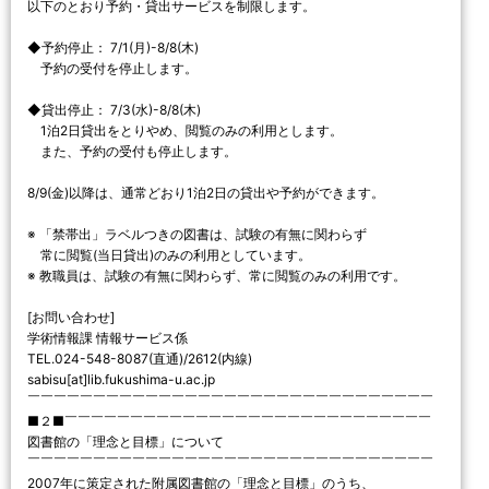
以下のとおり予約・貸出サービスを制限します。
◆予約停止： 7/1(月)-8/8(木)
予約の受付を停止します。
◆貸出停止： 7/3(水)-8/8(木)
1泊2日貸出をとりやめ、閲覧のみの利用とします。
また、予約の受付も停止します。
8/9(金)以降は、通常どおり1泊2日の貸出や予約ができます。
※ 「禁帯出」ラベルつきの図書は、試験の有無に関わらず
常に閲覧(当日貸出)のみの利用としています。
※ 教職員は、試験の有無に関わらず、常に閲覧のみの利用です。
[お問い合わせ]
学術情報課 情報サービス係
TEL.024-548-8087(直通)/2612(内線)
sabisu[at]lib.fukushima-u.ac.jp
￣￣￣￣￣￣￣￣￣￣￣￣￣￣￣￣￣￣￣￣￣￣￣￣￣￣￣￣￣￣￣
■２■￣￣￣￣￣￣￣￣￣￣￣￣￣￣￣￣￣￣￣￣￣￣￣￣￣￣￣￣
図書館の「理念と目標」について
￣￣￣￣￣￣￣￣￣￣￣￣￣￣￣￣￣￣￣￣￣￣￣￣￣￣￣￣￣￣￣
2007年に策定された附属図書館の「理念と目標」のうち、