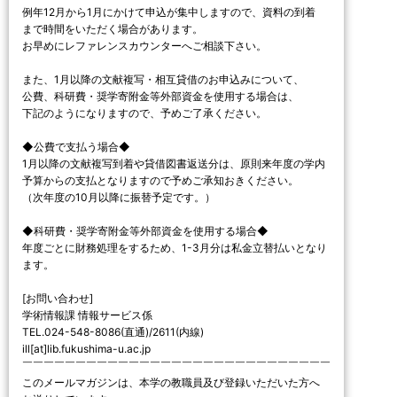
例年12月から1月にかけて申込が集中しますので、資料の到着
まで時間をいただく場合があります。
お早めにレファレンスカウンターへご相談下さい。
また、1月以降の文献複写・相互貸借のお申込みについて、
公費、科研費・奨学寄附金等外部資金を使用する場合は、
下記のようになりますので、予めご了承ください。
◆公費で支払う場合◆
1月以降の文献複写到着や貸借図書返送分は、原則来年度の学内
予算からの支払となりますので予めご承知おきください。
（次年度の10月以降に振替予定です。）
◆科研費・奨学寄附金等外部資金を使用する場合◆
年度ごとに財務処理をするため、1-3月分は私金立替払いとなり
ます。
[お問い合わせ]
学術情報課 情報サービス係
TEL.024-548-8086(直通)/2611(内線)
ill[at]lib.fukushima-u.ac.jp
￣￣￣￣￣￣￣￣￣￣￣￣￣￣￣￣￣￣￣￣￣￣￣￣￣￣￣￣￣
このメールマガジンは、本学の教職員及び登録いただいた方へ