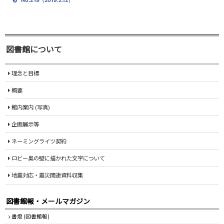
No.219
（2019.2.12）
図書館について
理念と目標
概要
館内案内 (写真)
企画展示等
ネーミングライツ契約
ロビー奥の壁に描かれた文字について
地震対応・震災関連資料収集
図書館報・メールマガジン
書燈 (図書館報)