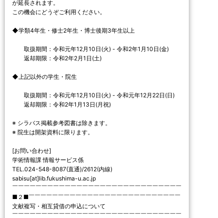
が延長されます。
この機会にどうぞご利用ください。
◆学類4年生・修士2年生・博士後期3年生以上
取扱期間：令和元年12月10日(火) - 令和2年1月10日(金)
返却期限：令和2年2月1日(土)
◆上記以外の学生・院生
取扱期間：令和元年12月10日(火) - 令和元年12月22日(日)
返却期限：令和2年1月13日(月祝)
※ シラバス掲載参考図書は除きます。
※ 院生は開架資料に限ります。
[お問い合わせ]
学術情報課 情報サービス係
TEL.024-548-8087(直通)/2612(内線)
sabisu[at]lib.fukushima-u.ac.jp
￣￣￣￣￣￣￣￣￣￣￣￣￣￣￣￣￣￣￣￣￣￣￣￣￣￣￣￣￣
■２■￣￣￣￣￣￣￣￣￣￣￣￣￣￣￣￣￣￣￣￣￣￣￣￣￣￣
文献複写・相互貸借の申込について
￣￣￣￣￣￣￣￣￣￣￣￣￣￣￣￣￣￣￣￣￣￣￣￣￣￣￣￣￣