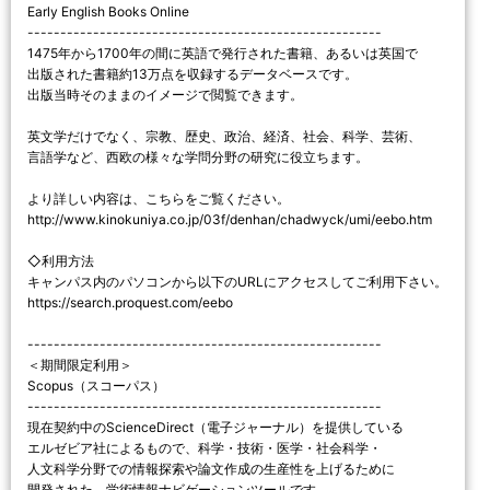
Early English Books Online
------------------------------------------------------
1475年から1700年の間に英語で発行された書籍、あるいは英国で
出版された書籍約13万点を収録するデータベースです。
出版当時そのままのイメージで閲覧できます。
英文学だけでなく、宗教、歴史、政治、経済、社会、科学、芸術、
言語学など、西欧の様々な学問分野の研究に役立ちます。
より詳しい内容は、こちらをご覧ください。
http://www.kinokuniya.co.jp/03f/denhan/chadwyck/umi/eebo.htm
◇利用方法
キャンパス内のパソコンから以下のURLにアクセスしてご利用下さい。
https://search.proquest.com/eebo
------------------------------------------------------
＜期間限定利用＞
Scopus（スコーパス）
------------------------------------------------------
現在契約中のScienceDirect（電子ジャーナル）を提供している
エルゼビア社によるもので、科学・技術・医学・社会科学・
人文科学分野での情報探索や論文作成の生産性を上げるために
開発された、学術情報ナビゲーションツールです。