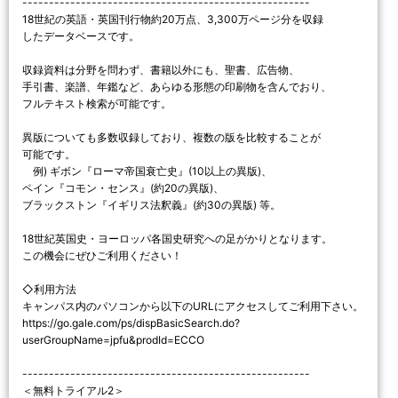
------------------------------------------------------
18世紀の英語・英国刊行物約20万点、3,300万ページ分を収録
したデータベースです。
収録資料は分野を問わず、書籍以外にも、聖書、広告物、
手引書、楽譜、年鑑など、あらゆる形態の印刷物を含んでおり、
フルテキスト検索が可能です。
異版についても多数収録しており、複数の版を比較することが
可能です。
例) ギボン『ローマ帝国衰亡史』(10以上の異版)、
ペイン『コモン・センス』(約20の異版)、
ブラックストン『イギリス法釈義』(約30の異版) 等。
18世紀英国史・ヨーロッパ各国史研究への足がかりとなります。
この機会にぜひご利用ください！
◇利用方法
キャンパス内のパソコンから以下のURLにアクセスしてご利用下さい。
https://go.gale.com/ps/dispBasicSearch.do?
userGroupName=jpfu&prodId=ECCO
------------------------------------------------------
＜無料トライアル2＞