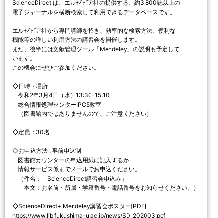
ScienceDirect は、エルゼビア社の提供する、約3,800誌以上の
電子ジャーナルを横断検索して利用できるデータベースです。
エルゼビア社から専門講師を招き、効率的な検索方法、便利な
機能等の詳しい利用方法の講習会を開催します。
また、後半には文献管理ツール「Mendeley」の説明も予定して
います。
この機会にぜひご参加ください。
◇日時・場所
令和2年3月4日（水）13:30-15:10
総合情報処理センターIPC5教室
（図書館内ではありませんので、ご注意ください）
◇定員：30名
◇お申込方法 : 事前申込制
図書館カウンターの申込用紙に記入するか
情報サービス係までメールでお申込ください。
（件名：「ScienceDirect講習会申込み」
本文：お名前・所属・学籍番号・電話番号をお知らせください。）
◇ScienceDirect+ Mendeley講習会ポスター[PDF]
https://www.lib.fukushima-u.ac.jp/news/SD_202003.pdf