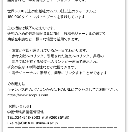
世界5,000以上の出版社の22,500誌以上のジャーナルと
150,000タイトル以上のブックを収録しています。
主な機能は以下のとおりです。
研究のための最新情報収集に加え、投稿先ジャーナルの選定や
助成金申請など、様々な場面で活用できます。
・ 論文が何回引用されているか一目でわかります。
・ 参考文献へのリンク、引用された論文へのリンク、共通の
参考文献を有する論文へのリンクが一画面で表示され、
研究の広がりや関連性などが把握できます。
・ 電子ジャーナルに素早く、簡単にリンクすることができます。
◇利用方法
キャンパス内のパソコンから以下のURLにアクセスしてご利用下さい。
https://www.scopus.com
[お問い合わせ]
学術情報課 情報管理係
TEL.024-548-8083(直通)/2603(内線)
ukeire[at]lib.fukushima-u.ac.jp
￣￣￣￣￣￣￣￣￣￣￣￣￣￣￣￣￣￣￣￣￣￣￣￣￣￣￣￣￣￣￣