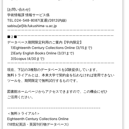
[お問い合わせ]
学術情報課 情報サービス係
TEL.024-548-8087(直通)/2612(内線)
sabisu[at]lib.fukushima-u.ac.jp
￣￣￣￣￣￣￣￣￣￣￣￣￣￣￣￣￣￣￣￣￣￣￣￣￣￣￣￣￣￣￣
■２■￣￣￣￣￣￣￣￣￣￣￣￣￣￣￣￣￣￣￣￣￣￣￣￣￣￣￣￣
データベース期間限定利用のご案内【学内限定】
1)Eighteenth Century Collections Online (3/15まで)
2)Early English Books Online (3/31まで)
3)Scopus (4/30まで)
￣￣￣￣￣￣￣￣￣￣￣￣￣￣￣￣￣￣￣￣￣￣￣￣￣￣￣￣￣￣￣
現在、下記の3種類のデータベースを試験提供しています。
無料トライアルとは、本来大学で契約金を払わなければ使用できない
ツールを、期間限定で無料試行するものです。
図書館ホームページからアクセスできますので、この機会にぜひ
ご活用ください。
------------------------------------------------------
＜無料トライアル1＞
Eighteenth Century Collections Online
(18世紀英語・英国刊行物データベース)