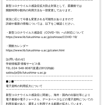
￣￣￣￣￣￣￣￣￣￣￣￣￣￣￣￣￣￣￣￣￣￣￣￣￣￣￣￣￣￣￣
新型コロナウイルス感染症拡大防止対策として、図書館では
開館時間や館内の利用方法を一部変更しております。
状況に応じて今後も変更される可能性がありますので
詳細や最新の情報については、以下をご確認ください。
・新型コロナウイルス感染症（COVID-19）への対応について
https://www.lib.fukushima-u.ac.jp/oshirase/COVID-19/
・開館カレンダー
https://www.lib.fukushima-u.ac.jp/calen.html
[お問い合わせ]
学術情報課 情報サービス係
TEL.024-548-8087(直通)/2612(内線)
sabisu[at]lib.fukushima-u.ac.jp
￣￣￣￣￣￣￣￣￣￣￣￣￣￣￣￣￣￣￣￣￣￣￣￣￣￣￣￣￣￣￣
■２■￣￣￣￣￣￣￣￣￣￣￣￣￣￣￣￣￣￣￣￣￣￣￣￣￣￣￣￣
電子資料の利用拡大について
￣￣￣￣￣￣￣￣￣￣￣￣￣￣￣￣￣￣￣￣￣￣￣￣￣￣￣￣￣￣￣
新型コロナウイルス感染症に関連し、海外・国内の出版社等により
電子書籍や電子ジャーナル、データベースなどの電子資料についての
利用支援があり、通常より利用できる範囲が拡大しています。