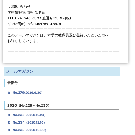
[お問い合わせ]
学術情報課 情報管理係
TEL.024-548-8083(直通)/2603(内線)
ej-staff[at]lib.fukushima-u.ac.jp
￣￣￣￣￣￣￣￣￣￣￣￣￣￣￣￣￣￣￣￣￣￣￣￣￣￣￣￣￣￣￣
このメールマガジンは、本学の教職員及び登録いただいた方へ
お送りしています。
￣￣￣￣￣￣￣￣￣￣￣￣￣￣￣￣￣￣￣￣￣￣￣￣￣￣￣￣￣￣￣
メールマガジン
最新号
No.279
(2026.6.30)
2020
（No.228～No.235）
No.235
（2020.12.23）
No.234
（2020.12.10）
No.233
（2020.10.30）