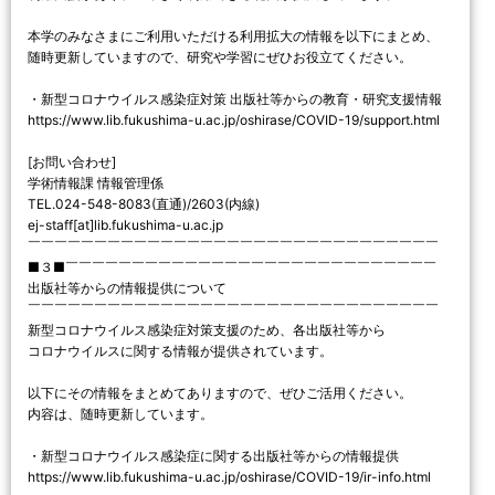
本学のみなさまにご利用いただける利用拡大の情報を以下にまとめ、
随時更新していますので、研究や学習にぜひお役立てください。
・新型コロナウイルス感染症対策 出版社等からの教育・研究支援情報
https://www.lib.fukushima-u.ac.jp/oshirase/COVID-19/support.html
[お問い合わせ]
学術情報課 情報管理係
TEL.024-548-8083(直通)/2603(内線)
ej-staff[at]lib.fukushima-u.ac.jp
￣￣￣￣￣￣￣￣￣￣￣￣￣￣￣￣￣￣￣￣￣￣￣￣￣￣￣￣￣￣￣
■３■￣￣￣￣￣￣￣￣￣￣￣￣￣￣￣￣￣￣￣￣￣￣￣￣￣￣￣￣
出版社等からの情報提供について
￣￣￣￣￣￣￣￣￣￣￣￣￣￣￣￣￣￣￣￣￣￣￣￣￣￣￣￣￣￣￣
新型コロナウイルス感染症対策支援のため、各出版社等から
コロナウイルスに関する情報が提供されています。
以下にその情報をまとめてありますので、ぜひご活用ください。
内容は、随時更新しています。
・新型コロナウイルス感染症に関する出版社等からの情報提供
https://www.lib.fukushima-u.ac.jp/oshirase/COVID-19/ir-info.html