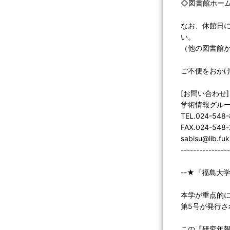
◇図書館ホー
なお、休館日
い。
（他の図書館
ご不便をおか
[お問い合わせ]
学術情報グル
TEL.024-548
FAX.024-548
sabisu@lib.fuk
----------------
--★『福島大学
本学が重点的
第5号が発行
この『研究年