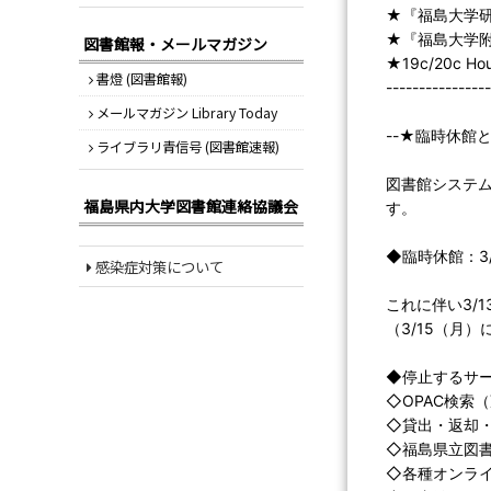
★『福島大学
★『福島大学附
図書館報・メールマガジン
★19c/20c Ho
書燈 (図書館報)
----------------
メールマガジン Library Today
--★臨時休館とサ
ライブラリ青信号 (図書館速報)
図書館システ
福島県内大学図書館連絡協議会
す。
◆臨時休館：3/
感染症対策について
これに伴い3/
（3/15（月
◆停止するサービス 
◇OPAC検索
◇貸出・返却
◇福島県立図
◇各種オンラ