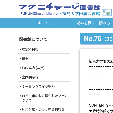
ホーム
資料を探す・調べる
No.76
（20
図書館について
理念と目標
概要
福島大学附属
==========
館内案内 (写真)
=====
企画展示等
Libra
第７６
ネーミングライツ契約
==========
=====
ロビー奥の壁に描かれた文字に
ついて
CONTENTS------
地震対応・震災関連資料収集
★臨時休館とサー