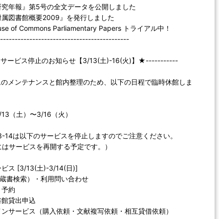
研究年報』第5号の全文データを公開しました
属図書館概要2009』を発行しました
use of Commons Parliamentary Papers トライアル中！
--------------------------------------------
ービス停止のお知らせ【3/13(土)-16(火)】★-----------
ムのメンテナンスと館内整理のため、以下の日程で臨時休館しま
13（土）〜3/16（火）
13-14は以下のサービスを停止しますのでご注意ください。
）にはサービスを再開する予定です。）
[3/13(土)-3/14(日)]
（蔵書検索）・利用問い合わせ
・予約
書館貸出申込
インサービス（購入依頼・文献複写依頼・相互貸借依頼）