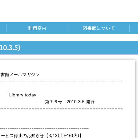
利用案内
図書館について
10.3.5）
図書館メールマガジン
=============================================
ry today
号 2010.3.5 発行
=============================================
---------------------------------------------
ビス停止のお知らせ【3/13(土)-16(火)】