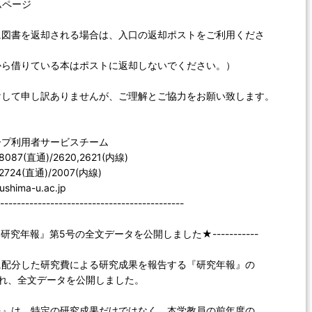
ムページ
に図書を返却される場合は、入口の返却ポストをご利用くださ
から借りている本はポストに返却しないでください。）
けして申し訳ありませんが、ご理解とご協力をお願い致します。
ープ利用者サービスチーム
-8087(直通)/2620,2621(内線)
-2724(直通)/2007(内線)
ushima-u.ac.jp
--------------------------------------------
研究年報』第5号の全文データを公開しました★-----------
に配分した研究費による研究成果を報告する『研究年報』の
され、全文データを公開しました。
報』は、特定の研究成果だけではなく、本学教員の前年度の