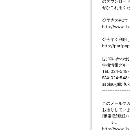
のダウンロー
ぜひご利用く
◇学内のPCで
http://www.lib.
◇今すぐ利用
http://parlip
[お問い合わせ]
学術情報グル
TEL.024-548
FAX.024-548
sabisu@lib.fuk
----------------
このメールマ
お送りしていま
[携帯電話版]
↓↓
http://www.li