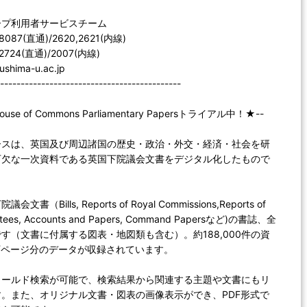
ープ利用者サービスチーム
-8087(直通)/2620,2621(内線)
-2724(直通)/2007(内線)
ushima-u.ac.jp
--------------------------------------------
House of Commons Parliamentary Papersトライアル中！★--
ースは、英国及び周辺諸国の歴史・政治・外交・経済・社会を研
可欠な一次資料である英国下院議会文書をデジタル化したもので
書（Bills, Reports of Royal Commissions,Reports of
ittees, Accounts and Papers, Command Papersなど)の書誌、全
す（文書に付属する図表・地図類も含む）。約188,000件の資
万ページ分のデータが収録されています。
ィールド検索が可能で、検索結果から関連する主題や文書にもリ
。また、オリジナル文書・図表の画像表示ができ、PDF形式で