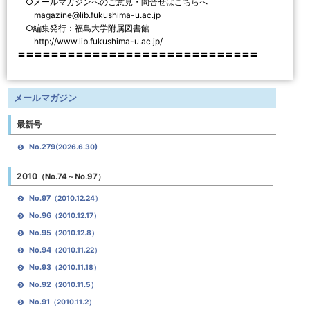
○メールマガジンへのご意見・問合せはこちらへ
magazine@lib.fukushima-u.ac.jp
○編集発行：福島大学附属図書館
http://www.lib.fukushima-u.ac.jp/
〓〓〓〓〓〓〓〓〓〓〓〓〓〓〓〓〓〓〓〓〓〓〓〓〓〓〓〓〓
メールマガジン
最新号
No.279
(2026.6.30)
2010
（No.74～No.97）
No.97
（2010.12.24）
No.96
（2010.12.17）
No.95
（2010.12.8）
No.94
（2010.11.22）
No.93
（2010.11.18）
No.92
（2010.11.5）
No.91
（2010.11.2）