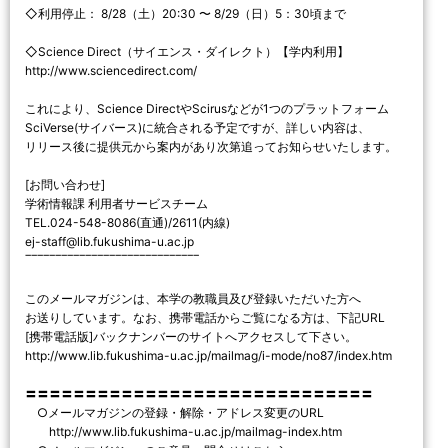
◇利用停止： 8/28（土）20:30 〜 8/29（日）5：30頃まで
◇Science Direct（サイエンス・ダイレクト）【学内利用】
http://www.sciencedirect.com/
これにより、Science DirectやScirusなどが1つのプラットフォーム
SciVerse(サイバース)に統合される予定ですが、詳しい内容は、
リリース後に提供元から案内があり次第追ってお知らせいたします。
[お問い合わせ]
学術情報課 利用者サービスチーム
TEL.024-548-8086(直通)/2611(内線)
ej-staff@lib.fukushima-u.ac.jp
‾‾‾‾‾‾‾‾‾‾‾‾‾‾‾‾‾‾‾‾‾‾‾‾‾‾‾‾‾
このメールマガジンは、本学の教職員及び登録いただいた方へ
お送りしています。なお、携帯電話からご覧になる方は、下記URL
[携帯電話版]バックナンバーのサイトへアクセスして下さい。
http://www.lib.fukushima-u.ac.jp/mailmag/i-mode/no87/index.htm
〓〓〓〓〓〓〓〓〓〓〓〓〓〓〓〓〓〓〓〓〓〓〓〓〓〓〓〓〓
○メールマガジンの登録・解除・アドレス変更のURL
http://www.lib.fukushima-u.ac.jp/mailmag-index.htm