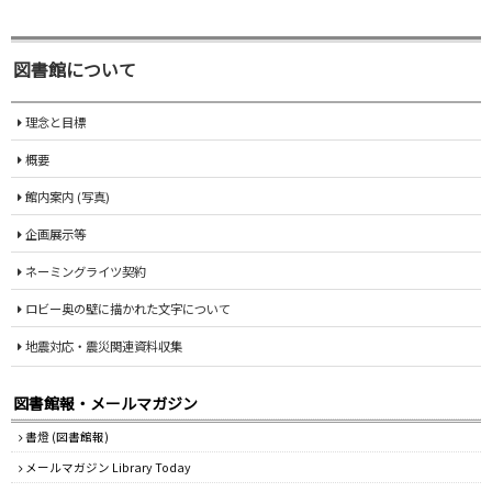
図書館について
理念と目標
概要
館内案内 (写真)
企画展示等
ネーミングライツ契約
ロビー奥の壁に描かれた文字について
地震対応・震災関連資料収集
図書館報・メールマガジン
書燈 (図書館報)
メールマガジン Library Today