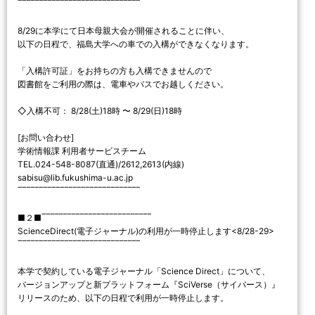
‾‾‾‾‾‾‾‾‾‾‾‾‾‾‾‾‾‾‾‾‾‾‾‾‾‾‾‾‾
8/29に本学にて日本母親大会が開催されることに伴い、
以下の日程で、福島大学への車での入構ができなくなります。
「入構許可証」をお持ちの方も入構できませんので
図書館をご利用の際は、電車やバスでお越しください。
◇入構不可： 8/28(土)18時 〜 8/29(日)18時
[お問い合わせ]
学術情報課 利用者サービスチーム
TEL.024-548-8087(直通)/2612,2613(内線)
sabisu@lib.fukushima-u.ac.jp
‾‾‾‾‾‾‾‾‾‾‾‾‾‾‾‾‾‾‾‾‾‾‾‾‾‾‾‾‾
■２■‾‾‾‾‾‾‾‾‾‾‾‾‾‾‾‾‾‾‾‾‾‾‾‾‾‾
ScienceDirect(電子ジャーナル)の利用が一時停止します<8/28-29>
‾‾‾‾‾‾‾‾‾‾‾‾‾‾‾‾‾‾‾‾‾‾‾‾‾‾‾‾‾
本学で契約している電子ジャーナル「Science Direct」について、
バージョンアップと新プラットフォーム『SciVerse（サイバース）』
リリースのため、以下の日程で利用が一時停止します。