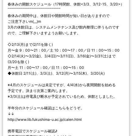
春休みの開館スケジュール（17時閉館、休館<3/3、3/12-15、3/20>）
‾‾‾‾‾‾‾‾‾‾‾‾‾‾‾‾‾‾‾‾‾‾‾‾‾‾‾‾‾
春休みの期間中は、休館日や開館時間が短い日がありますので
ご注意下さいm(__)m
3月の休館日は、システムメンテナンス及び館内整理に伴うものです
ので、ご理解下さいますようお願いします。
◇2/13(月)まで(2/11を除く)
月〜金 9：00〜21：00／土 10：00〜17：00／日 11：00〜15：00
◇2/14(火)〜3/2(金)、3/4(日)〜3/11(日)、3/16(金)〜3/31(土)まで
(3/20を除く)
月〜土 11：00〜17：00／日 11：00〜15：00
◆休館日 2/11(土)、3/3(土)、3/12(月)〜3/15(木)、3/20(火)
※4月のスケジュールは未定ですが、4/4(水)から夜間開館を始める
予定です。決まり次第ご案内します。
※3/3(土)は停電及び断水が予定されているため、休館としました。
半年分のスケジュール確認はこちらをどうぞ。
↓↓
http://www.lib.fukushima-u.ac.jp/calen.html
携帯電話でスケジュール確認♪