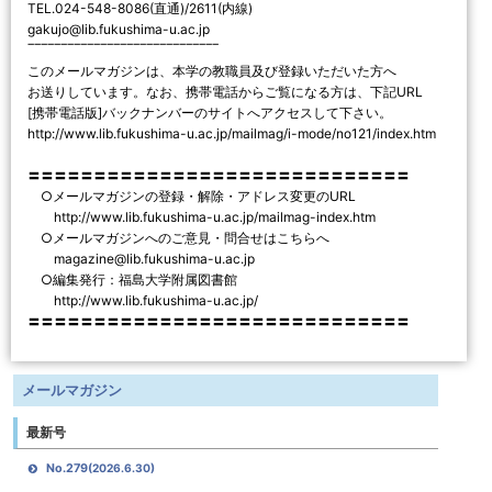
TEL.024-548-8086(直通)/2611(内線)
gakujo@lib.fukushima-u.ac.jp
‾‾‾‾‾‾‾‾‾‾‾‾‾‾‾‾‾‾‾‾‾‾‾‾‾‾‾‾‾
このメールマガジンは、本学の教職員及び登録いただいた方へ
お送りしています。なお、携帯電話からご覧になる方は、下記URL
[携帯電話版]バックナンバーのサイトへアクセスして下さい。
http://www.lib.fukushima-u.ac.jp/mailmag/i-mode/no121/index.htm
〓〓〓〓〓〓〓〓〓〓〓〓〓〓〓〓〓〓〓〓〓〓〓〓〓〓〓〓〓
○メールマガジンの登録・解除・アドレス変更のURL
http://www.lib.fukushima-u.ac.jp/mailmag-index.htm
○メールマガジンへのご意見・問合せはこちらへ
magazine@lib.fukushima-u.ac.jp
○編集発行：福島大学附属図書館
http://www.lib.fukushima-u.ac.jp/
〓〓〓〓〓〓〓〓〓〓〓〓〓〓〓〓〓〓〓〓〓〓〓〓〓〓〓〓〓
メールマガジン
最新号
No.279
(2026.6.30)