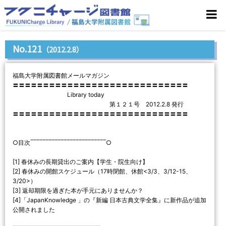
No.121
（2012.2.8）
福島大学附属図書館メールマガジン
〓〓〓〓〓〓〓〓〓〓〓〓〓〓〓〓〓〓〓〓〓〓〓〓〓〓〓〓〓
Library today
第１２１号 2012.2.8 発行
〓〓〓〓〓〓〓〓〓〓〓〓〓〓〓〓〓〓〓〓〓〓〓〓〓〓〓〓〓
○目次‾‾‾‾‾‾‾‾‾‾‾‾‾‾‾‾‾‾‾‾‾‾‾‾‾○
[1] 春休みの長期貸出のご案内【学生・院生向け】
[2] 春休みの開館スケジュール（17時閉館、休館<3/3、3/12-15、
3/20>）
[3] 返却期限を過ぎた本が手元にありませんか？
[4]「JapanKnowledge 」の『新編 日本古典文学全集』に新作品が追加
公開されました