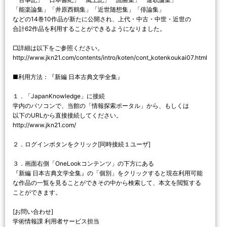
「能楽論集」「井原西鶴集」「近世随想集」「俳論集」
などの14巻10作品が新たに公開され、上代・中古・中世・近世の
合計62作品を利用することができるようになりました。
□詳細は以下をご参照ください。
http://www.jkn21.com/contents/intro/koten/cont_kotenkoukai07.html
■利用方法：『新編 日本古典文学全集』
１．「JapanKnowledge」に接続
学内のパソコンで、当館の「情報探索ポータル」から、もしくは
以下のURLから直接接続してください。
http://www.jkn21.com/
２．ログインボタンをクリック[同時接続１ユーザ]
３．画面右側「OneLookコンテンツ」の下方にある
『新編 日本古典文学全集』の「個別」をクリックすると現在利用可能
な作品の一覧を見ることができその中から検索して、本文を閲覧する
ことができます。
[お問い合わせ]
学術情報課 利用者サービス担当