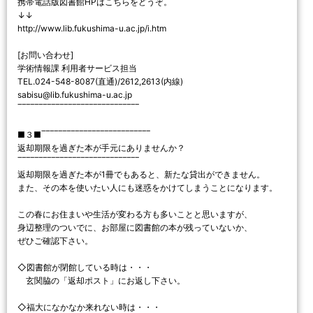
携帯電話版図書館HPはこちらをどうぞ。
↓↓
http://www.lib.fukushima-u.ac.jp/i.htm
[お問い合わせ]
学術情報課 利用者サービス担当
TEL.024-548-8087(直通)/2612,2613(内線)
sabisu@lib.fukushima-u.ac.jp
‾‾‾‾‾‾‾‾‾‾‾‾‾‾‾‾‾‾‾‾‾‾‾‾‾‾‾‾‾
■３■‾‾‾‾‾‾‾‾‾‾‾‾‾‾‾‾‾‾‾‾‾‾‾‾‾‾
返却期限を過ぎた本が手元にありませんか？
‾‾‾‾‾‾‾‾‾‾‾‾‾‾‾‾‾‾‾‾‾‾‾‾‾‾‾‾‾
返却期限を過ぎた本が1冊でもあると、新たな貸出ができません。
また、その本を使いたい人にも迷惑をかけてしまうことになります。
この春にお住まいや生活が変わる方も多いことと思いますが、
身辺整理のついでに、お部屋に図書館の本が残っていないか、
ぜひご確認下さい。
◇図書館が閉館している時は・・・
玄関脇の「返却ポスト」にお返し下さい。
◇福大になかなか来れない時は・・・