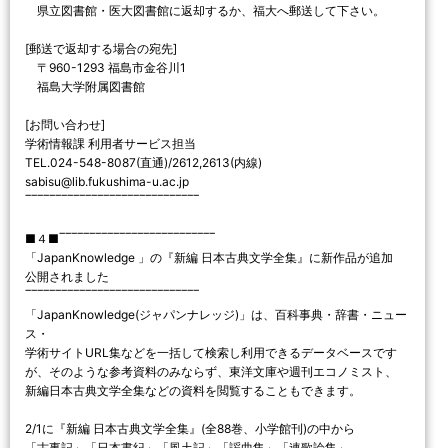
県立図書館・医大図書館に返却するか、福大へ郵送して下さい。
[郵送で返却する場合の宛先]
〒960-1293 福島市金谷川1
福島大学附属図書館
[お問い合わせ]
学術情報課 利用者サービス担当
TEL.024-548-8087(直通)/2612,2613(内線)
sabisu@lib.fukushima-u.ac.jp
‾‾‾‾‾‾‾‾‾‾‾‾‾‾‾‾‾‾‾‾‾‾‾‾‾‾‾‾‾
■４■‾‾‾‾‾‾‾‾‾‾‾‾‾‾‾‾‾‾‾‾‾‾‾‾‾‾
「JapanKnowledge 」の『新編 日本古典文学全集』に新作品が追加
公開されました
‾‾‾‾‾‾‾‾‾‾‾‾‾‾‾‾‾‾‾‾‾‾‾‾‾‾‾‾‾
「JapanKnowledge(ジャパンナレッジ)」は、百科事典・辞書・ニュー
ス・
学術サイトURL集などを一括して検索し利用できるデータベースです
が、そのような参考資料のみならず、東洋文庫や週刊エコノミスト、
新編日本古典文学全集などの資料を閲覧することもできます。
2/1に『新編 日本古典文学全集』(全88巻、小学館刊)の中から
「古事記」「日本書紀」「風土記」「謡曲集」「連歌論集」