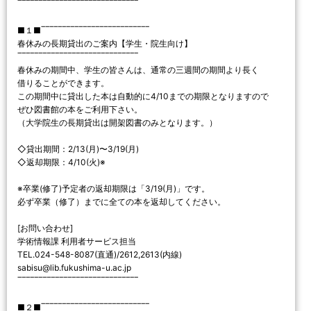
‾‾‾‾‾‾‾‾‾‾‾‾‾‾‾‾‾‾‾‾‾‾‾‾‾‾‾‾‾
■１■‾‾‾‾‾‾‾‾‾‾‾‾‾‾‾‾‾‾‾‾‾‾‾‾‾‾
春休みの長期貸出のご案内【学生・院生向け】
‾‾‾‾‾‾‾‾‾‾‾‾‾‾‾‾‾‾‾‾‾‾‾‾‾‾‾‾‾
春休みの期間中、学生の皆さんは、通常の三週間の期間より長く
借りることができます。
この期間中に貸出した本は自動的に4/10までの期限となりますので
ぜひ図書館の本をご利用下さい。
（大学院生の長期貸出は開架図書のみとなります。）
◇貸出期間：2/13(月)〜3/19(月)
◇返却期限：4/10(火)※
※卒業(修了)予定者の返却期限は「3/19(月)」です。
必ず卒業（修了）までに全ての本を返却してください。
[お問い合わせ]
学術情報課 利用者サービス担当
TEL.024-548-8087(直通)/2612,2613(内線)
sabisu@lib.fukushima-u.ac.jp
‾‾‾‾‾‾‾‾‾‾‾‾‾‾‾‾‾‾‾‾‾‾‾‾‾‾‾‾‾
■２■‾‾‾‾‾‾‾‾‾‾‾‾‾‾‾‾‾‾‾‾‾‾‾‾‾‾