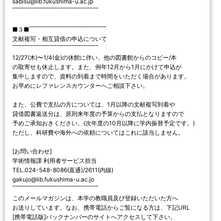
sabisu@lib.fukushima-u.ac.jp
‾‾‾‾‾‾‾‾‾‾‾‾‾‾‾‾‾‾‾‾‾‾‾‾‾‾‾‾‾
■３■‾‾‾‾‾‾‾‾‾‾‾‾‾‾‾‾‾‾‾‾‾‾‾‾‾‾
文献複写・相互貸借の申込について
‾‾‾‾‾‾‾‾‾‾‾‾‾‾‾‾‾‾‾‾‾‾‾‾‾‾‾‾‾
12/27(木)〜1/4(金)の休館に伴い、他の図書館からのコピー/本
の取寄せも休止します。また、例年12月から1月にかけて申込が
集中しますので、資料の到着まで時間をいただく場合があります。
お早めにレファレンスカウンターへご相談下さい。
また、公費で支払の方については、1月以降の文献複写到着や
貸借図書返送分は、原則来年度の予算からの支払となりますので
予めご承知おきください。(次年度の10月以降に学内振替予定です。)
ただし、科研費や海外への依頼についてはこれに該当しません。
[お問い合わせ]
学術情報課 利用者サービス担当
TEL.024-548-8086(直通)/2611(内線)
gakujo@lib.fukushima-u.ac.jo
‾‾‾‾‾‾‾‾‾‾‾‾‾‾‾‾‾‾‾‾‾‾‾‾‾‾‾‾‾
このメールマガジンは、本学の教職員及び登録いただいた方へ
お送りしています。なお、携帯電話からご覧になる方は、下記URL
[携帯電話版]バックナンバーのサイトへアクセスして下さい。