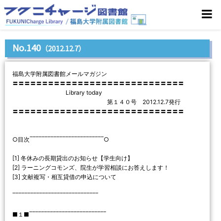
No.140
（2012.12.7）
福島大学附属図書館メールマガジン
〓〓〓〓〓〓〓〓〓〓〓〓〓〓〓〓〓〓〓〓〓〓〓〓〓〓〓〓〓
Library today
第１４０号 2012.12.7発行
〓〓〓〓〓〓〓〓〓〓〓〓〓〓〓〓〓〓〓〓〓〓〓〓〓〓〓〓〓
○目次‾‾‾‾‾‾‾‾‾‾‾‾‾‾‾‾‾‾‾‾‾‾‾‾‾○
[1] 冬休みの長期貸出のお知らせ【学生向け】
[2] ラーニングコモンズ、院生が学習相談にお答えします！
[3] 文献複写・相互貸借の申込について
‾‾‾‾‾‾‾‾‾‾‾‾‾‾‾‾‾‾‾‾‾‾‾‾‾‾‾‾‾
■１■‾‾‾‾‾‾‾‾‾‾‾‾‾‾‾‾‾‾‾‾‾‾‾‾‾‾