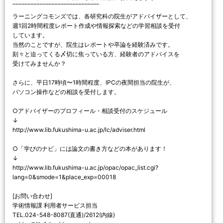
‾‾‾‾‾‾‾‾‾‾‾‾‾‾‾‾‾‾‾‾‾‾‾‾‾‾‾‾‾
ラーニングコモンズでは、各研究科の院生がアドバイザーとして、
週1回2時間程度レポート作成や情報探索などの学習相談を受付
しています。
当然のことですが、院生はレポートや卒論を経験済みです。
刻々と迫ってくる〆切に焦っている方、経験者のアドバイスを
受けてみませんか？
さらに、平日17時頃〜1時間程度、IPCの夜間担当の院生が、
パソコン操作などの相談を受付します。
○アドバイザーのプロフィール・相談受付のスケジュール
↓
http://www.lib.fukushima-u.ac.jp/lc/adviser.html
○「学びのナビ」には論文の書き方などの本があります！
↓
http://www.lib.fukushima-u.ac.jp/opac/opac_list.cgi?
lang=0&smode=1&place_exp=00018
[お問い合わせ]
学術情報課 利用者サービス担当
TEL.024-548-8087(直通)/2612(内線)