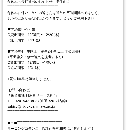
冬休みの長期貸出のお知らせ【学生向け】
‾‾‾‾‾‾‾‾‾‾‾‾‾‾‾‾‾‾‾‾‾‾‾‾‾‾‾‾‾
冬休みに伴い、学生の皆さんは通常の三週間貸出ではなく、
以下のとおり長期貸出ができます。どうぞご利用下さい。
●学類生1〜3年生
○貸出期間：12/9(日)〜12/20(木)
○返却期限：1/11(金)
●学類生4年生以上・院生2年生以上(開架図書)
<卒業論文・修士論文を提出する方>
○貸出期間：12/9(日)〜1/9(水)
○返却期限：1/31(木)
※院生1年生は該当しません。
[お問い合わせ]
学術情報課 利用者サービス担当
TEL.024-548-8087(直通)/2612(内線)
sabisu@lib.fukushima-u.ac.jp
‾‾‾‾‾‾‾‾‾‾‾‾‾‾‾‾‾‾‾‾‾‾‾‾‾‾‾‾‾
■２■‾‾‾‾‾‾‾‾‾‾‾‾‾‾‾‾‾‾‾‾‾‾‾‾‾‾
ラーニングコモンズ、院生が学習相談にお答えします！