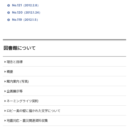
No.121
（2012.2.8）
No.120
（2012.1.24）
No.119
（2012.1.5）
図書館について
理念と目標
概要
館内案内 (写真)
企画展示等
ネーミングライツ契約
ロビー奥の壁に描かれた文字について
地震対応・震災関連資料収集