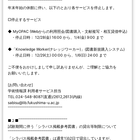
‾‾‾‾‾‾‾‾‾‾‾‾‾‾‾‾‾‾‾‾‾‾‾‾‾‾‾‾‾
年末年始の休館に伴い、以下のとおり各サービスを停止します。
□停止するサービス
◆ MyOPAC (Webからの利用照会/図書購入・文献複写・相互貸借申込)
・停止日時： 12/28(金) 16:00 から、1/4(金) 9:00 まで
◆「Knowledge Worker(ナレッジワーカー)」(図書新規購入システム)
・停止日時： 12/29(土) 00:00 から、1/6(日) 24:00 まで
ご不便をおかけしまして申し訳ありませんが、ご理解とご協力を
お願いいたします。
[お問い合わせ]
学術情報課 利用者サービス担当
TEL.024-548-8087(直通)/2612,2613(内線)
sabisu@lib.fukushima-u.ac.jp
‾‾‾‾‾‾‾‾‾‾‾‾‾‾‾‾‾‾‾‾‾‾‾‾‾‾‾‾‾
■２■‾‾‾‾‾‾‾‾‾‾‾‾‾‾‾‾‾‾‾‾‾‾‾‾‾‾
試験期間に伴う「シラバス掲載参考図書」の貸出等制限について
‾‾‾‾‾‾‾‾‾‾‾‾‾‾‾‾‾‾‾‾‾‾‾‾‾‾‾‾‾
「シラバス掲載参考図書」は通常1泊2日で貸出していますが、