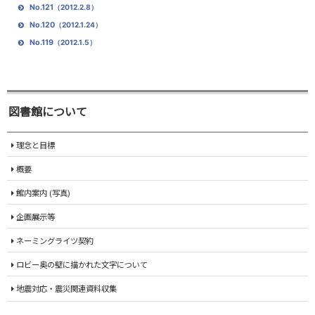
No.121
（2012.2.8）
No.120
（2012.1.24）
No.119
（2012.1.5）
図書館について
理念と目標
概要
館内案内 (写真)
企画展示等
ネーミングライツ契約
ロビー奥の壁に描かれた文字について
地震対応・震災関連資料収集