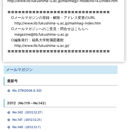
http://www.lib.fukushima-u.ac.jp/mailmag/i-mode/no142/index.htm
〓〓〓〓〓〓〓〓〓〓〓〓〓〓〓〓〓〓〓〓〓〓〓〓〓〓〓〓〓
○メールマガジンの登録・解除・アドレス変更のURL
http://www.lib.fukushima-u.ac.jp/mailmag-index.htm
○メールマガジンへのご意見・問合せはこちらへ
magazine@lib.fukushima-u.ac.jp
○編集発行：福島大学附属図書館
http://www.lib.fukushima-u.ac.jp/
〓〓〓〓〓〓〓〓〓〓〓〓〓〓〓〓〓〓〓〓〓〓〓〓〓〓〓〓〓
メールマガジン
最新号
No.279
(2026.6.30)
2012
（No.119～No.142）
No.142
（2012.12.27）
No.141
（2012.12.21）
No.140
（2012.12.7）