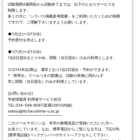
試験期間4週間前から試験終了までは、以下のとおりサービスを
制限します。
多くの方に「シラバス掲載参考図書」をご利用いただくための制限
ですので、ご理解下さいますようお願いします。
◆1/5(土)〜2/13(水)
予約受付を停止します。
◆1/7(月)〜2/13(水)
1泊2日貸出をとりやめ、閲覧（当日貸出）のみの利用とします。
◇2/14(木)以降は、通常どおり1泊2日貸出・予約ができます。
*「禁帯出」ラベルつきの図書は、試験の有無に関わらず
常に閲覧（当日貸出）のみの利用としています。
[お問い合わせ]
学術情報課 利用者サービス担当
TEL.024-548-8087(直通)/2612(内線)
sabisu@lib.fukushima-u.ac.jp
‾‾‾‾‾‾‾‾‾‾‾‾‾‾‾‾‾‾‾‾‾‾‾‾‾‾‾‾‾
このメールマガジンは、本学の教職員及び登録いただいた方へ
お送りしています。なお、携帯電話からご覧になる方は、下記URL
[携帯電話版]バックナンバーのサイトへアクセスして下さい。