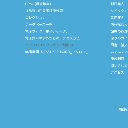
OPAC (蔵書検索)
利用案内
福島県内図書館横断検索
クイックガ
コレクション
書庫案内
データベース一覧
情報探索ガ
電子ブック・電子ジャーナル
図書の返却
電子資料の学外からのアクセス方法
学びのガイ
デジタルコレクション (準備中)
図書・論文
学術機関リポジトリ FUKURO_フクロウ_
ふくふくネ
施設利用・
問い合わせ
アクセス
福島