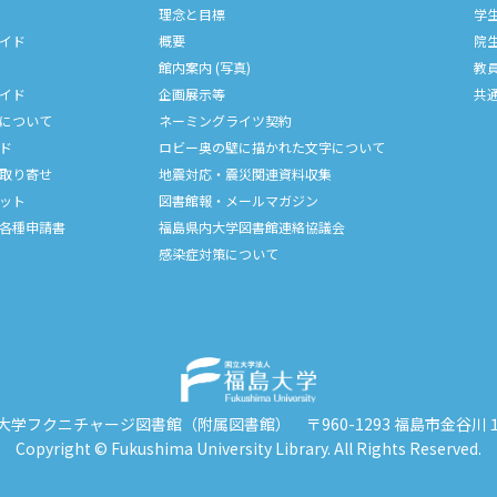
理念と目標
学
イド
概要
院
館内案内 (写真)
教
イド
企画展示等
共
について
ネーミングライツ契約
ド
ロビー奥の壁に描かれた文字について
取り寄せ
地震対応・震災関連資料収集
ット
図書館報・メールマガジン
各種申請書
福島県内大学図書館連絡協議会
感染症対策について
大学フクニチャージ図書館（附属図書館）
〒960-1293 福島市金谷
Copyright © Fukushima University Library. All Rights Reserved.