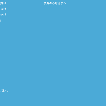
生向け
学外のみなさまへ
生向け
員向け
通
川１番地