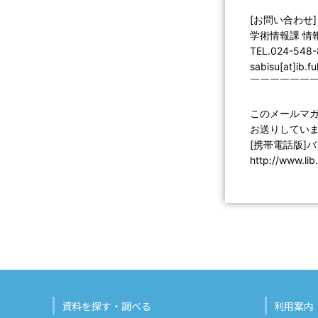
[お問い合わせ]
学術情報課 情
TEL.024-548
sabisu[at]ib.f
￣￣￣￣￣￣
このメールマ
お送りしていま
[携帯電話版]
http://www.li
資料を探す・調べる
利用案内