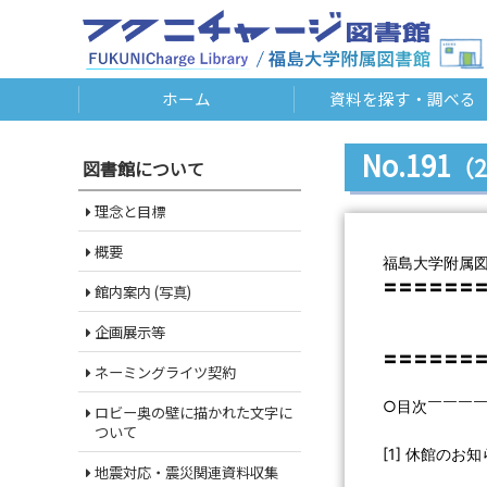
ホーム
資料を探す・調べる
No.191
（2
図書館について
理念と目標
概要
福島大学附属
〓〓〓〓〓〓
館内案内 (写真)
Libra
企画展示等
第１９
〓〓〓〓〓〓
ネーミングライツ契約
○目次￣￣￣
ロビー奥の壁に描かれた文字に
ついて
[1] 休館のお知ら
地震対応・震災関連資料収集