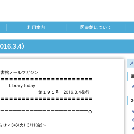
利用案内
図書館について
016.3.4）
メ
図書館メールマガジン
〓〓〓〓〓〓〓〓〓〓〓〓〓〓〓〓〓〓〓〓〓〓〓
ry today
１号 2016.3.4発行
〓〓〓〓〓〓〓〓〓〓〓〓〓〓〓〓〓〓〓〓〓〓〓
2
￣￣￣￣￣￣￣￣￣￣￣￣￣￣￣￣￣￣￣￣￣￣○
せ＜3/8(火)-3/11(金)＞