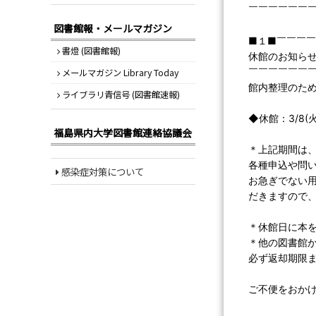
￣￣￣￣￣￣
図書館報・メールマガジン
■１■￣￣￣
書燈 (図書館報)
休館のお知らせ＜3
￣￣￣￣￣￣
メールマガジン Library Today
館内整理のた
ライブラリ青信号 (図書館速報)
◆休館：3/8(火)
福島県内大学図書館連絡協議会
＊上記期間は
各種申込や問
感染症対策について
お急ぎでない用
だきますので
＊休館日に本
＊他の図書館
必ず返却期限
ご不便をおか