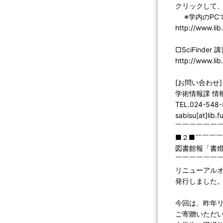
クリックして
※学内のPC
http://www.lib
□SciFinder
http://www.li
[お問い合わせ]
学術情報課 情
TEL.024-548
sabisu[at]lib.
￣￣￣￣￣￣
■２■￣￣￣
図書館報「書燈
￣￣￣￣￣￣
リニューアルオ
発行しました
今回は、昨年
ご寄贈いただ