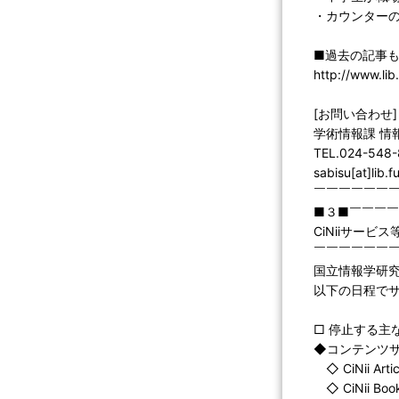
・カウンターの
■過去の記事も
http://www.lib
[お問い合わせ]
学術情報課 情
TEL.024-548
sabisu[at]lib.
￣￣￣￣￣￣
■３■￣￣￣
CiNiiサービス
￣￣￣￣￣￣
国立情報学研究
以下の日程で
□ 停止する主
◆コンテンツ
◇ CiNii Artic
◇ CiNii Boo