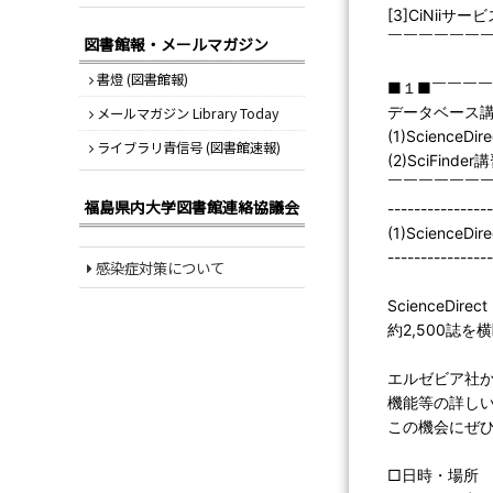
[3]CiNiiサ
￣￣￣￣￣￣
図書館報・メールマガジン
書燈 (図書館報)
■１■￣￣￣
データベース
メールマガジン Library Today
(1)ScienceDi
ライブラリ青信号 (図書館速報)
(2)SciFinder
￣￣￣￣￣￣
福島県内大学図書館連絡協議会
----------------
(1)ScienceDi
----------------
感染症対策について
ScienceD
約2,500誌
エルゼビア社
機能等の詳し
この機会にぜ
□日時・場所