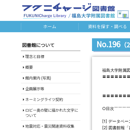
ホーム
資料を探す・調べる
No.196
（2
図書館について
理念と目標
概要
福島大学附属
〓〓〓〓〓〓
館内案内 (写真)
Libra
企画展示等
第１９６
〓〓〓〓〓〓
ネーミングライツ契約
○目次￣￣￣
ロビー奥の壁に描かれた文字に
ついて
[1] データベ
地震対応・震災関連資料収集
[2] 図書館報