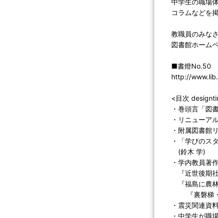
中学生の職場
コラムなどを
教職員のみな
図書館ホーム
■書燈No.50
http://www.lib
<目次 designt
・巻頭言「図書
・リニューアル
・附属図書館リ
・「学びのス
(鈴木 学)
・学内教員著
『近世後期社
『福島に農林
『裏磐梯・猪
・震災関連資料
・中学生が職場