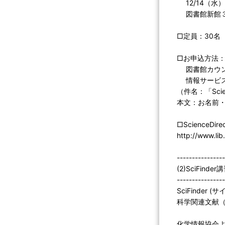
12/14（水）1
図書館新館３
□定員：30名
□お申込方法
図書館カウン
情報サービス
（件名：「Scie
本文：お名前
□ScienceDi
http://www.li
----------------
(2)SciFinder
----------------
SciFinde
科学関連文献
化学情報協会