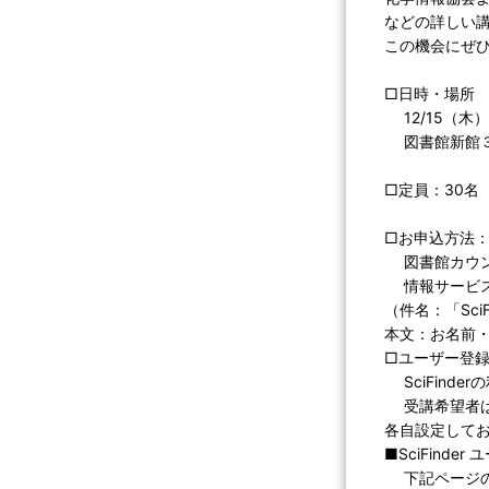
などの詳しい
この機会にぜ
□日時・場所
12/15（木）1
図書館新館３
□定員：30名
□お申込方法
図書館カウン
情報サービス
（件名：「Sci
本文：お名前
□ユーザー登
SciFind
受講希望者は
各自設定して
■SciFinde
下記ページの