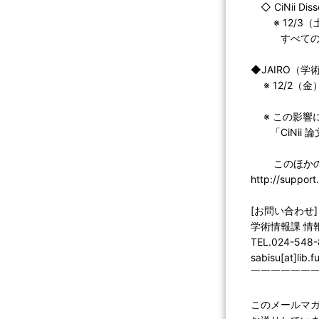
◇ CiNii Disse
※ 12/3（土） 
すべてのサ
◆JAIRO（
※ 12/2（金）
※ この影響によ
「CiNii 
このほかのサ
http://support.
[お問い合わせ]
学術情報課 情
TEL.024-548
sabisu[at]lib.
￣￣￣￣￣￣
このメールマ