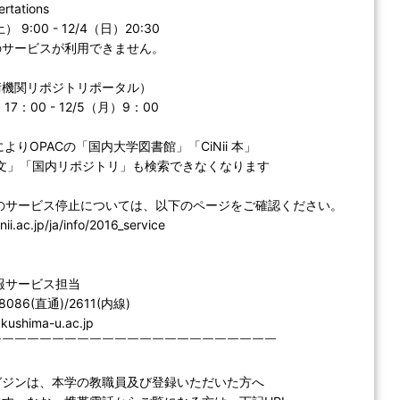
rtations
9:00 - 12/4（日）20:30
ービスが利用できません。
学術機関リポジトリポータル）
17：00 - 12/5（月）9：00
りOPACの「国内大学図書館」「CiNii 本」
論文」「国内リポジトリ」も検索できなくなります
ービス停止については、以下のページをご確認ください。
nii.ac.jp/ja/info/2016_service
報サービス担当
-8086(直通)/2611(内線)
fukushima-u.ac.jp
￣￣￣￣￣￣￣￣￣￣￣￣￣￣￣￣￣￣￣￣￣￣￣
ガジンは、本学の教職員及び登録いただいた方へ