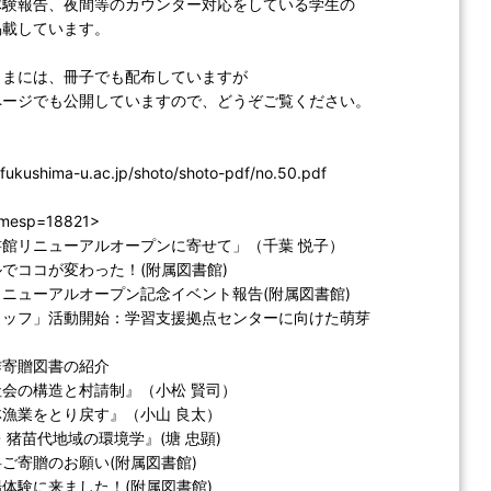
体験報告、夜間等のカウンター対応をしている学生の
掲載しています。
さまには、冊子でも配布していますが
ページでも公開していますので、どうぞご覧ください。
.fukushima-u.ac.jp/shoto/shoto-pdf/no.50.pdf
imesp=18821>
館リニューアルオープンに寄せて」（千葉 悦子）
でココが変わった！(附属図書館)
ニューアルオープン記念イベント報告(附属図書館)
タッフ」活動開始：学習支援拠点センターに向けた萌芽
作寄贈図書の紹介
会の構造と村請制』（小松 賢司）
漁業をとり戻す』（小山 良太）
苗代地域の環境学』(塘 忠顕)
ご寄贈のお願い(附属図書館)
体験に来ました！(附属図書館)