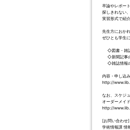
卒論やレポートの作
探しきれない
実習形式で紹
先生方におか
ぜひとも学生
◇図書・雑誌情報の
◇新聞記事の探し方･
◇雑誌情報の探し方･
内容・申し込み
http://www.li
なお、スケジ
オーダーメイ
http://www.li
[お問い合わせ]
学術情報課 情