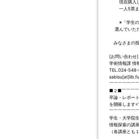
現在購入して
一人5票まで
※「学生の学
選んでいただ
みなさまの投
[お問い合わせ]
学術情報課 情
TEL.024-548
sabisu[at]lib.
￣￣￣￣￣￣
■２■￣￣￣
卒論・レポー
を開催します<11
￣￣￣￣￣￣
学生・大学院
情報探索の講座を
（各講座とも