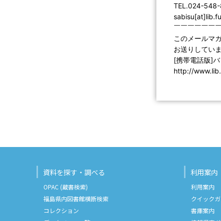
TEL.024-548
sabisu[at]lib.
￣￣￣￣￣￣
このメールマ
お送りしていま
[携帯電話版]
http://www.li
資料を探す・調べる
利用案内
OPAC (蔵書検索)
利用案内
福島県内図書館横断検索
クイックガ
コレクション
書庫案内