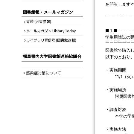
を開催します<11
図書館報・メールマガジン
￣￣￣￣￣￣
書燈 (図書館報)
■１■￣￣￣
メールマガジン Library Today
学生用雑誌の購
ライブラリ青信号 (図書館速報)
￣￣￣￣￣￣
図書館で購入
福島県内大学図書館連絡協議会
以下のとおり
・実施期間
感染症対策について
11/1（火）-
・実施場所
附属図書館2
・調査対象
本学の学生
・実施方法