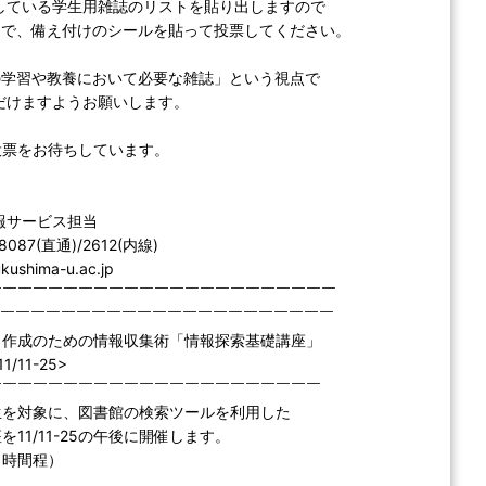
いる学生用雑誌のリストを貼り出しますので
、備え付けのシールを貼って投票してください。
習や教養において必要な雑誌」という視点で
けますようお願いします。
票をお待ちしています。
報サービス担当
-8087(直通)/2612(内線)
fukushima-u.ac.jp
￣￣￣￣￣￣￣￣￣￣￣￣￣￣￣￣￣￣￣￣￣￣￣
￣￣￣￣￣￣￣￣￣￣￣￣￣￣￣￣￣￣￣￣￣￣￣
ト作成のための情報収集術「情報探索基礎講座」
/11-25>
￣￣￣￣￣￣￣￣￣￣￣￣￣￣￣￣￣￣￣￣￣￣
生を対象に、図書館の検索ツールを利用した
11/11-25の午後に開催します。
１時間程）