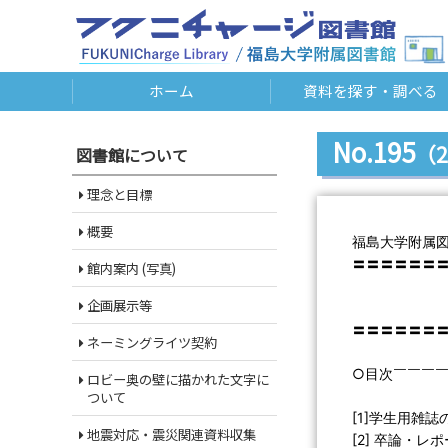
ホーム
資料を探す・調べる
No.195
（2
図書館について
理念と目標
概要
福島大学附属
〓〓〓〓〓〓
館内案内 (写真)
Libra
企画展示等
第１９５
〓〓〓〓〓〓
ネーミングライツ契約
○目次￣￣￣
ロビー奥の壁に描かれた文字に
ついて
[1]学生用雑誌
地震対応・震災関連資料収集
[2] 卒論・