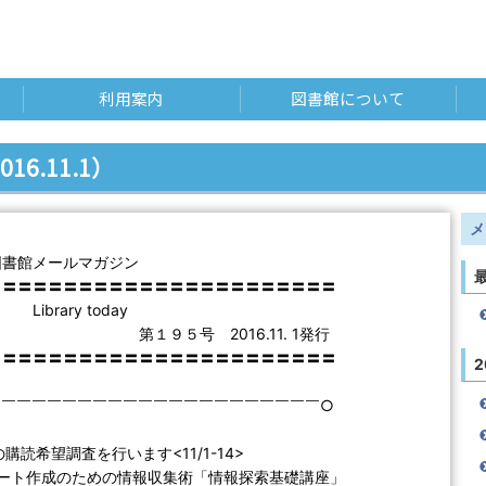
利用案内
図書館について
016.11.1）
メ
図書館メールマガジン
〓〓〓〓〓〓〓〓〓〓〓〓〓〓〓〓〓〓〓〓〓〓〓
ry today
号 2016.11. 1発行
〓〓〓〓〓〓〓〓〓〓〓〓〓〓〓〓〓〓〓〓〓〓〓
2
￣￣￣￣￣￣￣￣￣￣￣￣￣￣￣￣￣￣￣￣￣￣○
の購読希望調査を行います<11/1-14>
レポート作成のための情報収集術「情報探索基礎講座」