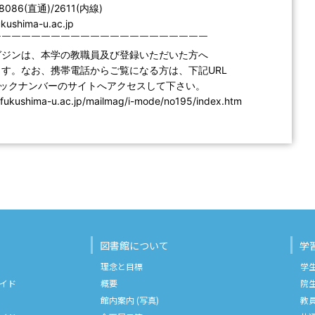
-8086(直通)/2611(内線)
fukushima-u.ac.jp
￣￣￣￣￣￣￣￣￣￣￣￣￣￣￣￣￣￣￣￣￣￣
ガジンは、本学の教職員及び登録いただいた方へ
す。なお、携帯電話からご覧になる方は、下記URL
バックナンバーのサイトへアクセスして下さい。
b.fukushima-u.ac.jp/mailmag/i-mode/no195/index.htm
図書館について
学
理念と目標
学
イド
概要
院
館内案内 (写真)
教